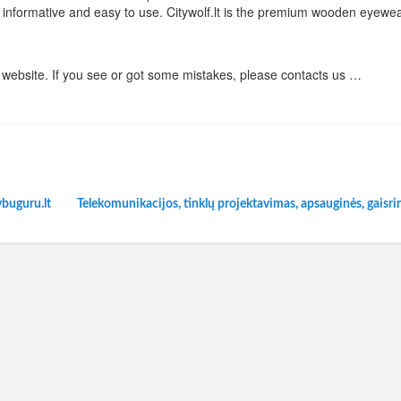
informative and easy to use. Citywolf.lt is the premium wooden eyewe
website. If you see or got some mistakes, please contacts us …
ybuguru.lt
Telekomunikacijos, tinklų projektavimas, apsauginės, gaisr