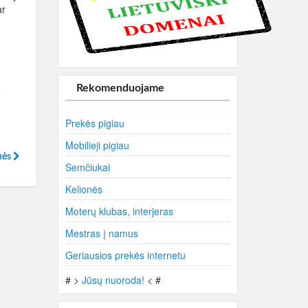
ar
Rekomenduojame
Prekės pigiau
Mobilieji pigiau
inės
Semčiukai
Kelionės
Moterų klubas, interjeras
Mestras į namus
Geriausios prekės internetu
# >
Jūsų nuoroda!
< #