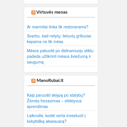
Virtuvės menas
Ar marmitai tinka tik restoranams?
Svarbu, kad nelytų: lietuvių griliuose
kepama ne tik mėsa
Mėsos pakuotė po didinamuoju stiklu:
padeda užtikrinti mėsos šviežumą ir
saugumą
ManoRubai.lt
Kaip paruošti sklypą po statybų?
Žemės frezavimas – efektyvus
sprendimas
Laikrodis: kodėl verta investuoti į
kokybišką aksesuarą?