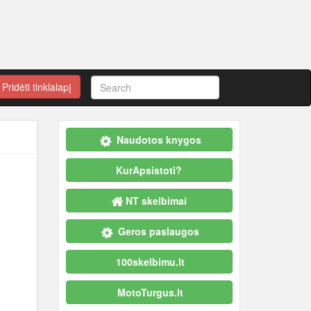
Pridėti tinklalapį
Naudotos knygos
KurApsistoti?
NT skelbimai
Geros paslaugos
100skelbimu.lt
MotoTurgus.lt