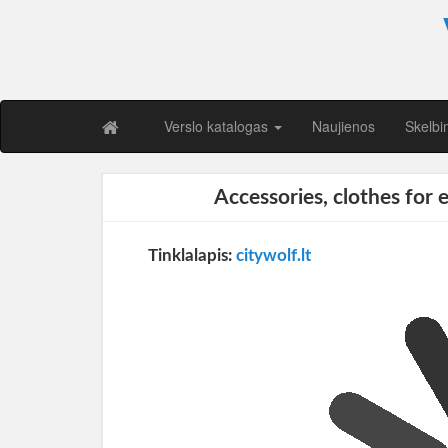
Verslo katalogas
Naujienos
Skelbi
Accessories, clothes for e
Tinklalapis:
citywolf.lt