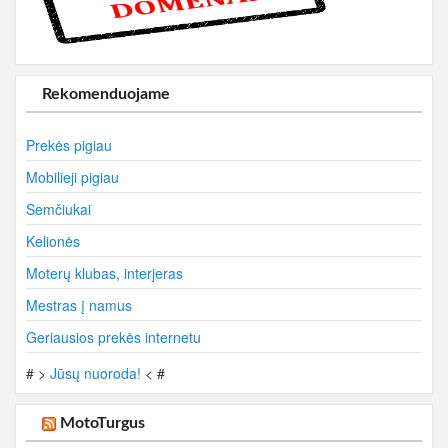
Rekomenduojame
Prekės pigiau
Mobilieji pigiau
Semčiukai
Kelionės
Moterų klubas, interjeras
Mestras į namus
Geriausios prekės internetu
# >
Jūsų nuoroda!
< #
MotoTurgus