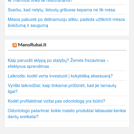
Ar marmitai tinka tik restoranams?
Svarbu, kad nelytų: lietuvių griliuose kepama ne tik mėsa
Mėsos pakuotė po didinamuoju stiklu: padeda užtikrinti mėsos
šviežumą ir saugumą
ManoRubai.lt
Kaip paruošti sklypą po statybų? Žemės frezavimas –
efektyvus sprendimas
Laikrodis: kodėl verta investuoti į kokybišką aksesuarą?
Vyriški laikrodžiai: kaip tinkamai prižiūrėti, kad jie tarnautų
ilgai?
Kodėl profilaktiniai vizitai pas odontologą yra būtini?
Odontologo patarimai: kokie maisto produktai labiausiai kenkia
dantų sveikatai?