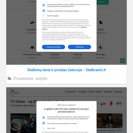
Skelbimų lenta ir protalas Lietuvoje – Skelbrastis.lt
Žiniasklaida, leidyba