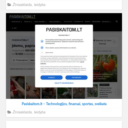
Žiniasklaida, leidyba
Pasiskaitom.lt – Technologijos, finansai, sportas, sveikata
Žiniasklaida, leidyba