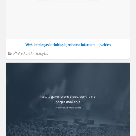
Web katalogas ir tinklapių reklama internete – Įvairios
Žiniasklaida, leidyba