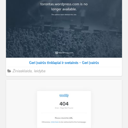
Geri įvairūs tinklapiai ir svetainės – Geri įvairūs
Žiniasklaida, leidyba