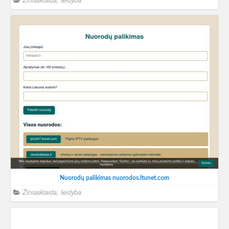
Žiniasklaida, leidyba
Nuorodų palikimas nuorodos.ltunet.com
Žiniasklaida, leidyba