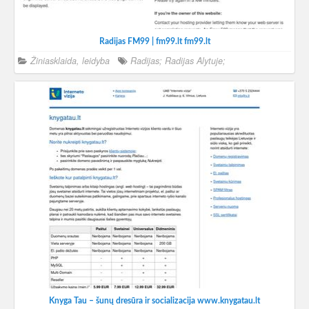
Radijas FM99 | fm99.lt fm99.lt
Žiniasklaida, leidyba
Radijas; Radijas Alytuje;
Knyga Tau – šunų dresūra ir socializacija www.knygatau.lt