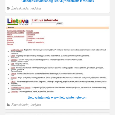
Olandijos (Nyderlandų) lietuvių tinklaraštis ir forumas
Žiniasklaida, leidyba
Lietuva internete www.lietuvainternete.com
Žiniasklaida, leidyba