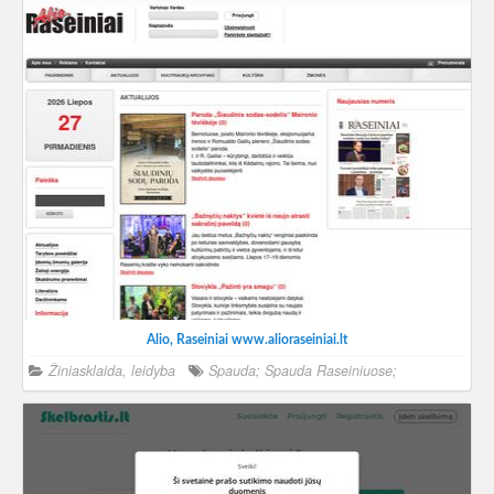
Alio, Raseiniai www.alioraseiniai.lt
Žiniasklaida, leidyba
Spauda; Spauda Raseiniuose;