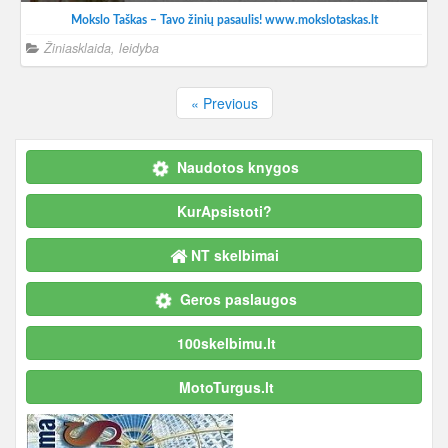
Mokslo Taškas – Tavo žinių pasaulis! www.mokslotaskas.lt
Žiniasklaida, leidyba
« Previous
Naudotos knygos
KurApsistoti?
NT skelbimai
Geros paslaugos
100skelbimu.lt
MotoTurgus.lt