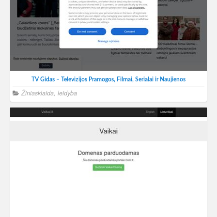
TV Gidas – Televizijos Pramogos, Filmai, Serialai ir Naujienos
Žiniasklaida, leidyba