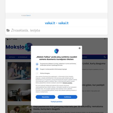
vaikai.lt – vaikai.lt
Žiniasklaida, leidyba