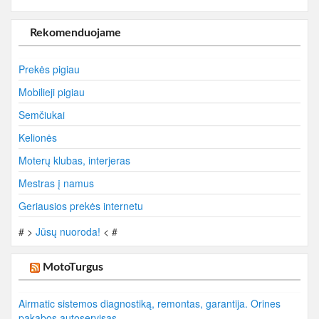
Rekomenduojame
Prekės pigiau
Mobilieji pigiau
Semčiukai
Kelionės
Moterų klubas, interjeras
Mestras į namus
Geriausios prekės internetu
# >
Jūsų nuoroda!
< #
MotoTurgus
Airmatic sistemos diagnostiką, remontas, garantija. Orines
pakabos autoservisas.