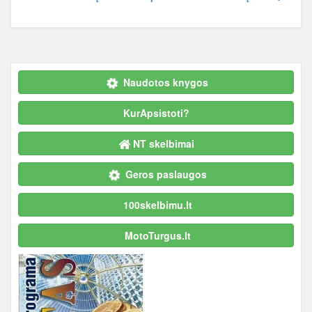
Naudotos knygos
KurApsistoti?
NT skelbimai
Geros paslaugos
100skelbimu.lt
MotoTurgus.lt