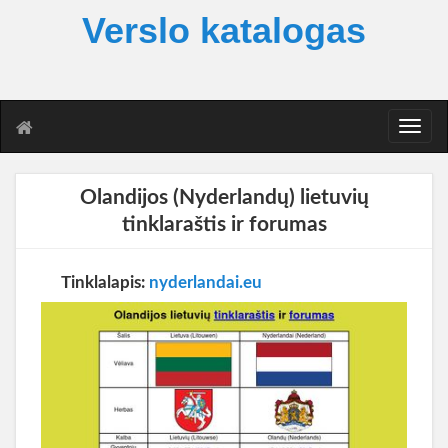
Verslo katalogas
T
o
g
g
Olandijos (Nyderlandų) lietuvių
l
tinklaraštis ir forumas
e
n
a
Tinklalapis:
nyderlandai.eu
v
i
g
a
t
i
o
n