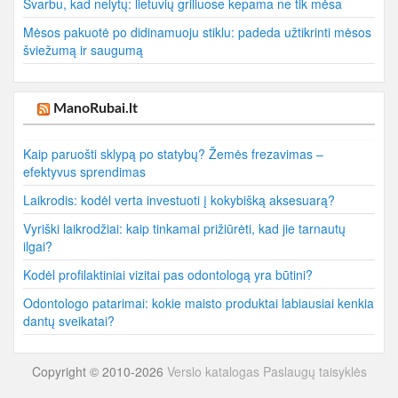
Svarbu, kad nelytų: lietuvių griliuose kepama ne tik mėsa
Mėsos pakuotė po didinamuoju stiklu: padeda užtikrinti mėsos
šviežumą ir saugumą
ManoRubai.lt
Kaip paruošti sklypą po statybų? Žemės frezavimas –
efektyvus sprendimas
Laikrodis: kodėl verta investuoti į kokybišką aksesuarą?
Vyriški laikrodžiai: kaip tinkamai prižiūrėti, kad jie tarnautų
ilgai?
Kodėl profilaktiniai vizitai pas odontologą yra būtini?
Odontologo patarimai: kokie maisto produktai labiausiai kenkia
dantų sveikatai?
Copyright © 2010-2026
Verslo katalogas
Paslaugų taisyklės