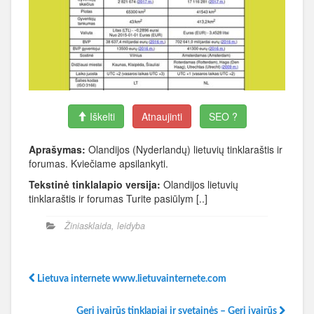
Iškelti
Atnaujinti
SEO ?
Aprašymas:
Olandijos (Nyderlandų) lietuvių tinklaraštis ir
forumas. Kviečiame apsilankyti.
Tekstinė tinklalapio versija:
Olandijos lietuvių
tinklaraštis ir forumas Turite pasiūlym [..]
Žiniasklaida, leidyba
Lietuva internete www.lietuvainternete.com
Geri įvairūs tinklapiai ir svetainės – Geri įvairūs