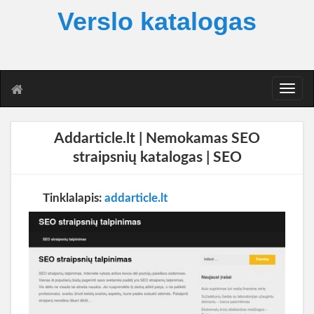
Verslo katalogas
T
o
g
g
Addarticle.lt | Nemokamas SEO
l
straipsnių katalogas | SEO
e
n
a
Tinklalapis:
addarticle.lt
v
i
g
a
t
i
o
n