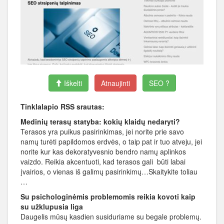
Iškelti
Atnaujinti
SEO ?
Tinklalapio RSS srautas:
Medinių terasų statyba: kokių klaidų nedaryti?
Terasos yra puikus pasirinkimas, jei norite prie savo
namų turėti papildomos erdvės, o taip pat ir tuo atveju, jei
norite kur kas dekoratyvesnio bendro namų aplinkos
vaizdo. Reikia akcentuoti, kad terasos gali būti labai
įvairios, o vienas iš galimų pasirinkimų…Skaitykite toliau
…
Su psichologinėmis problemomis reikia kovoti kaip
su užklupusia liga
Daugelis mūsų kasdien susiduriame su begale problemų.