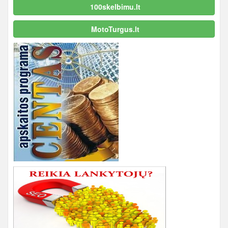
100skelbimu.lt
MotoTurgus.lt