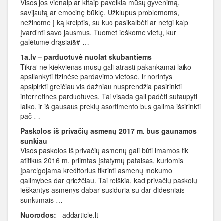
Visos jos vienaip ar kitaip paveikia mūsų gyvenimą,
savijautą ar emocinę būklę. Užklupus problemoms,
nežinome į ką kreiptis, su kuo pasikalbėti ar netgi kaip
įvardinti savo jausmus. Tuomet ieškome vietų, kur
galėtume drąsiai&# …
1a.lv – parduotuvė nuolat skubantiems
Tikrai ne kiekvienas mūsų gali atrasti pakankamai laiko
apsilankyti fizinėse pardavimo vietose, ir norintys
apsipirkti greičiau vis dažniau nusprendžia pasirinkti
internetines parduotuves. Tai visada gali padėti sutaupyti
laiko, ir iš gausaus prekių asortimento bus galima išsirinkti
pač …
Paskolos iš privačių asmenų 2017 m. bus gaunamos
sunkiau
Visos paskolos iš privačių asmenų gali būti imamos tik
atitikus 2016 m. priimtas įstatymų pataisas, kuriomis
įpareigojama kreditorius tikrinti asmenų mokumo
galimybes dar griežčiau. Tai reiškia, kad privačių paskolų
ieškantys asmenys dabar susiduria su dar didesniais
sunkumais …
Nuorodos:
addarticle.lt