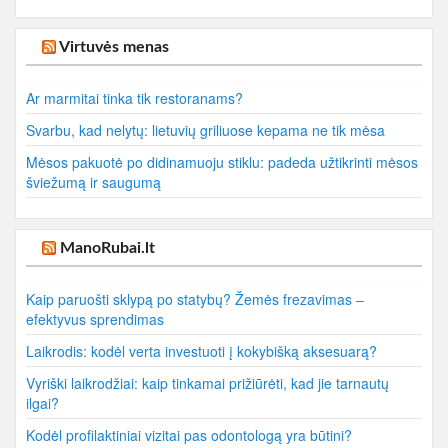
Virtuvės menas
Ar marmitai tinka tik restoranams?
Svarbu, kad nelytų: lietuvių griliuose kepama ne tik mėsa
Mėsos pakuotė po didinamuoju stiklu: padeda užtikrinti mėsos
šviežumą ir saugumą
ManoRubai.lt
Kaip paruošti sklypą po statybų? Žemės frezavimas –
efektyvus sprendimas
Laikrodis: kodėl verta investuoti į kokybišką aksesuarą?
Vyriški laikrodžiai: kaip tinkamai prižiūrėti, kad jie tarnautų
ilgai?
Kodėl profilaktiniai vizitai pas odontologą yra būtini?