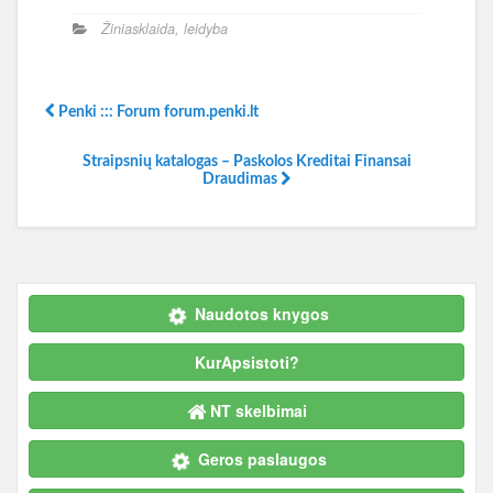
Žiniasklaida, leidyba
Penki ::: Forum forum.penki.lt
Straipsnių katalogas – Paskolos Kreditai Finansai
Draudimas
Naudotos knygos
KurApsistoti?
NT skelbimai
Geros paslaugos