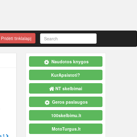
Pridėti tinklalapį
Naudotos knygos
KurApsistoti?
NT skelbimai
Geros paslaugos
100skelbimu.lt
MotoTurgus.lt
а 1