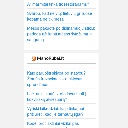
Ar marmitai tinka tik restoranams?
Svarbu, kad nelytų: lietuvių griliuose
kepama ne tik mėsa
Mėsos pakuotė po didinamuoju stiklu:
padeda užtikrinti mėsos šviežumą ir
saugumą
ManoRubai.lt
Kaip paruošti sklypą po statybų?
Žemės frezavimas – efektyvus
sprendimas
Laikrodis: kodėl verta investuoti į
kokybišką aksesuarą?
Vyriški laikrodžiai: kaip tinkamai
prižiūrėti, kad jie tarnautų ilgai?
Kodėl profilaktiniai vizitai pas