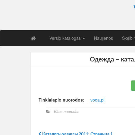
Verslo katalogas
Naujienos
Skelbi
Одежда – ката
Tinklalapio nuorodos:
vooa.pl
Kitos nuorodos
Каталоги одежды 2011: Страница 1