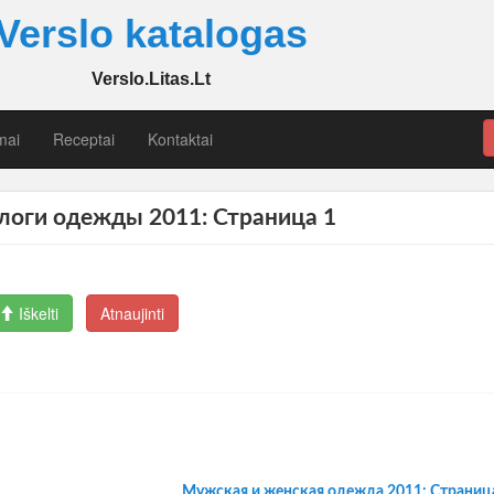
Verslo katalogas
Verslo.Litas.Lt
mai
Receptai
Kontaktai
логи одежды 2011: Страница 1
Iškelti
Atnaujinti
Мужская и женская одежда 2011: Страниц