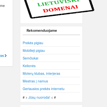
bame
Rekomenduojame
Prekės pigiau
Mobilieji pigiau
tos
Semčiukai
Kelionės
Moterų klubas, interjeras
Mestras į namus
Geriausios prekės internetu
# >
Jūsų nuoroda!
< #