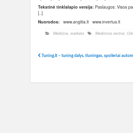
Tekstinė tinklalapio versija:
Paslaugos: Visos pas
[..]
Nuorodos:
www.angitia.lt www.invertus.lt
Medicina, sveikata
Medicinos centrai
,
Odo
Tuning.lt – tuning dalys, tiuningas, spoileriai auto