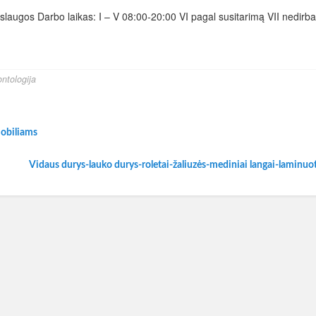
laugos Darbo laikas: I – V 08:00-20:00 VI pagal susitarimą VII nedir
ntologija
mobiliams
Vidaus durys-lauko durys-roletai-žaliuzės-mediniai langai-laminuo