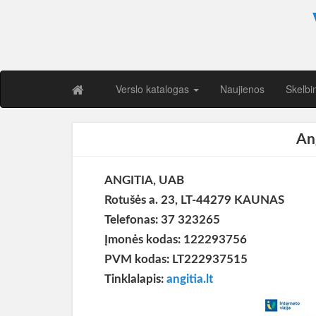
Verslo katalogas
Naujienos
Skelbi
An
ANGITIA, UAB
Rotušės a. 23, LT-44279 KAUNAS
Telefonas: 37 323265
Įmonės kodas: 122293756
PVM kodas: LT222937515
Tinklalapis:
angitia.lt