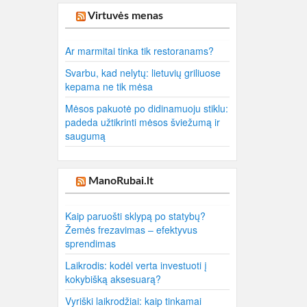
Virtuvės menas
Ar marmitai tinka tik restoranams?
Svarbu, kad nelytų: lietuvių griliuose
kepama ne tik mėsa
Mėsos pakuotė po didinamuoju stiklu:
padeda užtikrinti mėsos šviežumą ir
saugumą
ManoRubai.lt
Kaip paruošti sklypą po statybų?
Žemės frezavimas – efektyvus
sprendimas
Laikrodis: kodėl verta investuoti į
kokybišką aksesuarą?
Vyriški laikrodžiai: kaip tinkamai