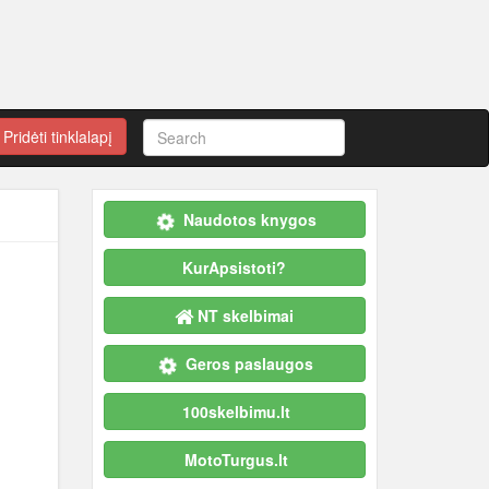
Pridėti tinklalapį
Naudotos knygos
KurApsistoti?
NT skelbimai
Geros paslaugos
100skelbimu.lt
MotoTurgus.lt