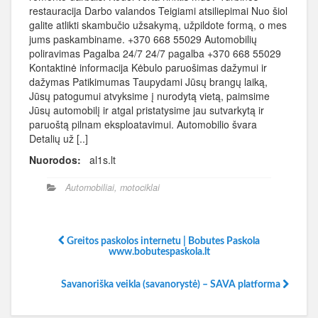
restauracija Darbo valandos Teigiami atsiliepimai Nuo šiol
galite atlikti skambučio užsakymą, užpildote formą, o mes
jums paskambiname. +370 668 55029 Automobilių
poliravimas Pagalba 24/7 24/7 pagalba +370 668 55029
Kontaktinė informacija Kėbulo paruošimas dažymui ir
dažymas Patikimumas Taupydami Jūsų brangų laiką,
Jūsų patogumui atvyksime į nurodytą vietą, paimsime
Jūsų automobilį ir atgal pristatysime jau sutvarkytą ir
paruoštą pilnam eksploatavimui. Automobilio švara
Detalių už [..]
Nuorodos:
al1s.lt
Automobiliai, motociklai
Greitos paskolos internetu | Bobutes Paskola
www.bobutespaskola.lt
Savanoriška veikla (savanorystė) – SAVA platforma