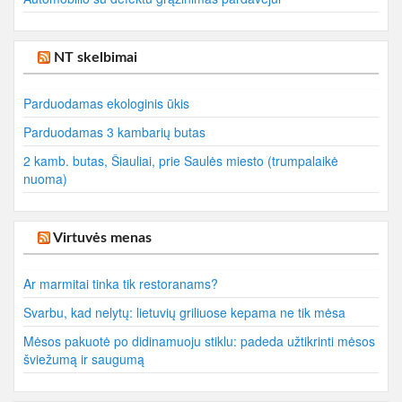
NT skelbimai
Parduodamas ekologinis ūkis
Parduodamas 3 kambarių butas
2 kamb. butas, Šiauliai, prie Saulės miesto (trumpalaikė
nuoma)
Virtuvės menas
Ar marmitai tinka tik restoranams?
Svarbu, kad nelytų: lietuvių griliuose kepama ne tik mėsa
Mėsos pakuotė po didinamuoju stiklu: padeda užtikrinti mėsos
šviežumą ir saugumą