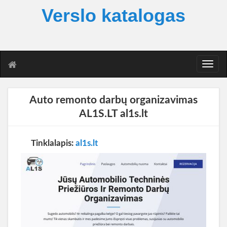
Verslo katalogas
T
o
g
g
Auto remonto darbų organizavimas
l
AL1S.LT al1s.lt
e
n
a
Tinklalapis:
al1s.lt
v
i
g
a
t
i
o
n