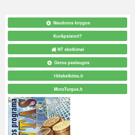
Naudotos knygos
KurApsistoti?
NT skelbimai
Geros paslaugos
100skelbimu.lt
MotoTurgus.lt