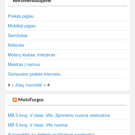
Rekomenduojame
Prekės pigiau
Mobilieji pigiau
Semčiukai
Kelionės
Moterų klubas, interjeras
Mestras į namus
Geriausios prekės internetu
# >
Jūsų nuoroda!
< #
MotoTurgus
MB S long ,V class ,Vito ,Sprinterio nuoma vestuvėms
MB S long ,V class ,Vito nuoma
Automobilio su defektu grąžinimas pardavėjui