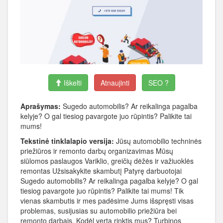
Iškelti
Atnaujinti
SEO ?
Aprašymas:
Sugedo automobilis? Ar reikalinga pagalba
kelyje? O gal tiesiog pavargote juo rūpintis? Palikite tai
mums!
Tekstinė tinklalapio versija:
Jūsų automobilio techninės
priežiūros ir remonto darbų organizavimas Mūsų
siūlomos paslaugos Variklio, greičių dėžės ir važiuoklės
remontas Užsisakykite skambutį Patyrę darbuotojai
Sugedo automobilis? Ar reikalinga pagalba kelyje? O gal
tiesiog pavargote juo rūpintis? Palikite tai mums! Tik
vienas skambutis ir mes padėsime Jums išspręsti visas
problemas, susijusias su automobilio priežiūra bei
remonto darbais. Kodėl verta rinktis mus? Turbinos