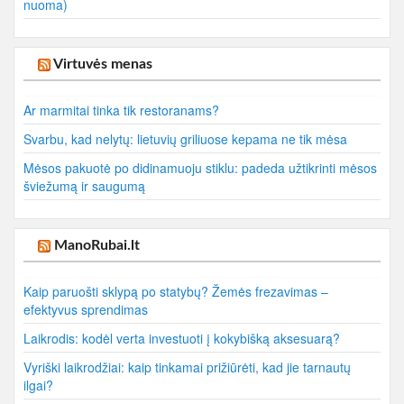
nuoma)
Virtuvės menas
Ar marmitai tinka tik restoranams?
Svarbu, kad nelytų: lietuvių griliuose kepama ne tik mėsa
Mėsos pakuotė po didinamuoju stiklu: padeda užtikrinti mėsos
šviežumą ir saugumą
ManoRubai.lt
Kaip paruošti sklypą po statybų? Žemės frezavimas –
efektyvus sprendimas
Laikrodis: kodėl verta investuoti į kokybišką aksesuarą?
Vyriški laikrodžiai: kaip tinkamai prižiūrėti, kad jie tarnautų
ilgai?