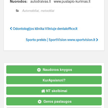
Nuorodos:
autodraivas.lt www.puslapio-kurimas.lt
Automobiliai, motociklai
Odontologijos klinika Vilniuje dentaloffice.lt
Sporto prekės | SportVision www.sportvision.lt
Naudotos knygos
KurApsistoti?
NT skelbimai
Geros paslaugos