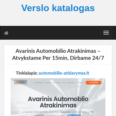
Verslo katalogas
T
o
g
g
Avarinis Automobilio Atrakinimas –
l
Atvykstame Per 15min, Dirbame 24/7
e
n
a
Tinklalapis:
automobilio-atidarymas.lt
v
i
g
a
t
i
o
n