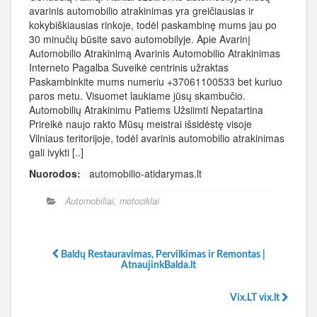
avarinis automobilio atrakinimas yra greičiausias ir
kokybiškiausias rinkoje, todėl paskambinę mums jau po
30 minučių būsite savo automobilyje. Apie Avarinį
Automobilio Atrakinimą Avarinis Automobilio Atrakinimas
Interneto Pagalba Suveikė centrinis užraktas
Paskambinkite mums numeriu +37061100533 bet kuriuo
paros metu. Visuomet laukiame jūsų skambučio.
Automobilių Atrakinimu Patiems Užsiimti Nepatartina
Prireikė naujo rakto Mūsų meistrai išsidėstę visoje
Vilniaus teritorijoje, todėl avarinis automobilio atrakinimas
gali ivykti [..]
Nuorodos:
automobilio-atidarymas.lt
Automobiliai, motociklai
Baldų Restauravimas, Pervilkimas ir Remontas |
AtnaujinkBalda.lt
Vix.LT vix.lt