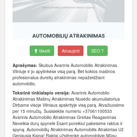
Iškelti
Atnaujinti
SEO ?
Aprašymas:
Skubus Avarinis Automobilio Atrakinimas
Vilniuje ir jo apylinkėse visą parą. Bet kokios mašinos
profesionalus durelių atrakinimas nepažeidžiant
automobilio.
Tekstinė tinklalapio versija:
Avarinis Automoblio
Atrakinimas Mašinų Atrakinimas Nusėdo akumuliatorius
Dirbame visoje Vilniaus apskrityje visą parą. Atvažiuosime
per 15 minučių. Susisiekite numeriu +37061100533
Avarinis Automobilio Atrakinimas Greitas Reagavimas
Neveikia durų spynelė Esant poreikiui pakeisime raktus ir
spyną. Automobilių Atrakinimas Automobilis Atrakintas Už
Geriausią Kainą! Raktai užsitrenkė automobilyje Mūsų