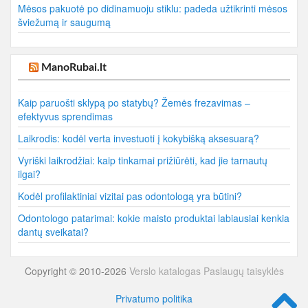
Mėsos pakuotė po didinamuoju stiklu: padeda užtikrinti mėsos
šviežumą ir saugumą
ManoRubai.lt
Kaip paruošti sklypą po statybų? Žemės frezavimas –
efektyvus sprendimas
Laikrodis: kodėl verta investuoti į kokybišką aksesuarą?
Vyriški laikrodžiai: kaip tinkamai prižiūrėti, kad jie tarnautų
ilgai?
Kodėl profilaktiniai vizitai pas odontologą yra būtini?
Odontologo patarimai: kokie maisto produktai labiausiai kenkia
dantų sveikatai?
Copyright © 2010-2026
Verslo katalogas
Paslaugų taisyklės
Privatumo politika