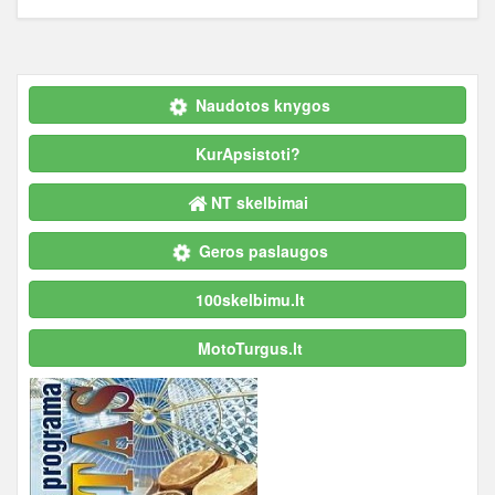
Naudotos knygos
KurApsistoti?
NT skelbimai
Geros paslaugos
100skelbimu.lt
MotoTurgus.lt