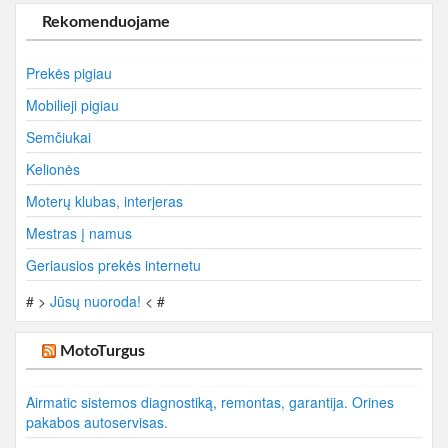
Rekomenduojame
Prekės pigiau
Mobilieji pigiau
Semčiukai
Kelionės
Moterų klubas, interjeras
Mestras į namus
Geriausios prekės internetu
# >
Jūsų nuoroda!
< #
MotoTurgus
Airmatic sistemos diagnostiką, remontas, garantija. Orines
pakabos autoservisas.