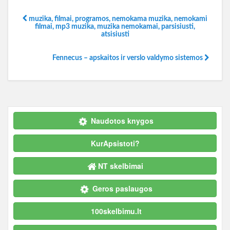
muzika, filmai, programos, nemokama muzika, nemokami
filmai, mp3 muzika, muzika nemokamai, parsisiusti,
atsisiusti
Fennecus – apskaitos ir verslo valdymo sistemos
Naudotos knygos
KurApsistoti?
NT skelbimai
Geros paslaugos
100skelbimu.lt