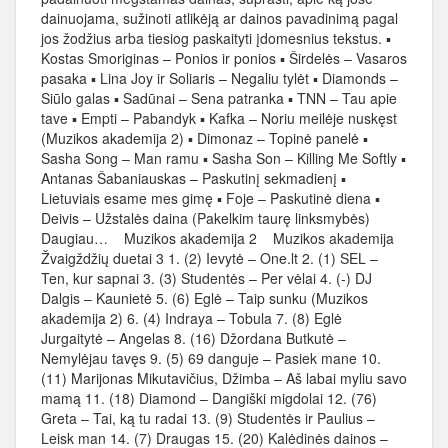
dainuojama, sužinoti atlikėją ar dainos pavadinimą pagal
jos žodžius arba tiesiog paskaityti įdomesnius tekstus. ▪
Kostas Smoriginas – Ponios ir ponios ▪ Širdelės – Vasaros
pasaka ▪ Lina Joy ir Soliaris – Negaliu tylėt ▪ Diamonds –
Siūlo galas ▪ Sadūnai – Sena patranka ▪ TNN – Tau apie
tave ▪ Empti – Pabandyk ▪ Kafka – Noriu meilėje nuskęst
(Muzikos akademija 2) ▪ Dimonaz – Topinė panelė ▪
Sasha Song – Man ramu ▪ Sasha Son – Killing Me Softly ▪
Antanas Šabaniauskas – Paskutinį sekmadienį ▪
Lietuviais esame mes gimę ▪ Foje – Paskutinė diena ▪
Deivis – Užstalės daina (Pakelkim taurę linksmybės)
Daugiau… Muzikos akademija 2 Muzikos akademija
Žvaigždžių duetai 3 1. (2) Ievytė – One.lt 2. (1) SEL –
Ten, kur sapnai 3. (3) Studentės – Per vėlai 4. (-) DJ
Dalgis – Kaunietė 5. (6) Eglė – Taip sunku (Muzikos
akademija 2) 6. (4) Indraya – Tobula 7. (8) Eglė
Jurgaitytė – Angelas 8. (16) Džordana Butkutė –
Nemylėjau tavęs 9. (5) 69 danguje – Pasiek mane 10.
(11) Marijonas Mikutavičius, Džimba – Aš labai myliu savo
mamą 11. (18) Diamond – Dangiški migdolai 12. (76)
Greta – Tai, ką tu radai 13. (9) Studentės ir Paulius –
Leisk man 14. (7) Draugas 15. (20) Kalėdinės dainos –