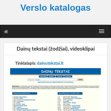
Verslo katalogas
T
o
g
g
Dainų tekstai (žodžiai), videoklipai
l
e
n
Tinklalapis:
dainutekstai.lt
a
v
i
g
a
t
i
o
n