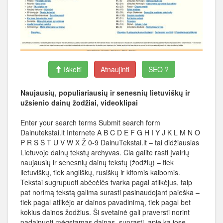
Iškelti
Atnaujinti
SEO ?
Naujausių, populiariausių ir senesnių lietuviškų ir
užsienio dainų žodžiai, videoklipai
Enter your search terms Submit search form
Dainutekstai.lt Internete A B C D E F G H I Y J K L M N O
P R S Š T U V W X Ž 0-9 DainuTekstai.lt – tai didžiausias
Lietuvoje dainų tekstų archyvas. Čia galite rasti įvairių
naujausių ir senesnių dainų tekstų (žodžių) – tiek
lietuviškų, tiek angliškų, rusiškų ir kitomis kalbomis.
Tekstai sugrupuoti abėcėlės tvarka pagal atlikėjus, taip
pat norimą tekstą galima surasti pasinaudojant paieška –
tiek pagal atlikėjo ar dainos pavadinimą, tiek pagal bet
kokius dainos žodžius. Ši svetainė gali praversti norint
padainuoti mėgstamas dainas, suprasti, apie ką jose