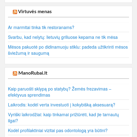
Virtuvės menas
Ar marmitai tinka tik restoranams?
Svarbu, kad nelytų: lietuvių griliuose kepama ne tik mėsa
Mėsos pakuotė po didinamuoju stiklu: padeda užtikrinti mėsos
šviežumą ir saugumą
ManoRubai.lt
Kaip paruošti sklypą po statybų? Žemės frezavimas –
efektyvus sprendimas
Laikrodis: kodėl verta investuoti į kokybišką aksesuarą?
Vyriški laikrodžiai: kaip tinkamai prižiūrėti, kad jie tarnautų
ilgai?
Kodėl profilaktiniai vizitai pas odontologą yra būtini?