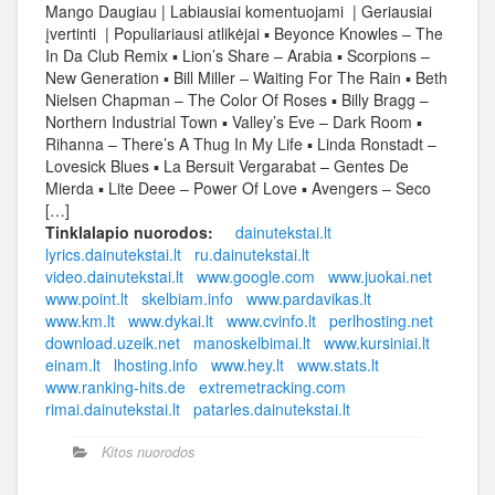
Mango Daugiau | Labiausiai komentuojami | Geriausiai
įvertinti | Populiariausi atlikėjai ▪ Beyonce Knowles – The
In Da Club Remix ▪ Lion’s Share – Arabia ▪ Scorpions –
New Generation ▪ Bill Miller – Waiting For The Rain ▪ Beth
Nielsen Chapman – The Color Of Roses ▪ Billy Bragg –
Northern Industrial Town ▪ Valley’s Eve – Dark Room ▪
Rihanna – There’s A Thug In My Life ▪ Linda Ronstadt –
Lovesick Blues ▪ La Bersuit Vergarabat – Gentes De
Mierda ▪ Lite Deee – Power Of Love ▪ Avengers – Seco
[…]
Tinklalapio nuorodos:
dainutekstai.lt
lyrics.dainutekstai.lt
ru.dainutekstai.lt
video.dainutekstai.lt
www.google.com
www.juokai.net
www.point.lt
skelbiam.info
www.pardavikas.lt
www.km.lt
www.dykai.lt
www.cvinfo.lt
perlhosting.net
download.uzeik.net
manoskelbimai.lt
www.kursiniai.lt
einam.lt
lhosting.info
www.hey.lt
www.stats.lt
www.ranking-hits.de
extremetracking.com
rimai.dainutekstai.lt
patarles.dainutekstai.lt
Kitos nuorodos