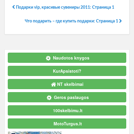
Подарки vip, красивые сувениры 2011: Страница 1
Что подарить – где купить подарки: Страница 1
Naudotos knygos
KurApsistoti?
NT skelbimai
Geros paslaugos
100skelbimu.lt
MotoTurgus.lt