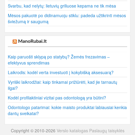
Svarbu, kad nelytų: lietuvių griliuose kepama ne tik mėsa
Mėsos pakuotė po didinamuoju stiklu: padeda užtikrinti mėsos
šviežumą ir saugumą
ManoRubai.lt
Kaip paruošti sklypą po statybų? Žemės frezavimas –
efektyvus sprendimas
Laikrodis: kodėl verta investuoti į kokybišką aksesuarą?
Vyriški laikrodžiai: kaip tinkamai prižiūrėti, kad jie tarnautų
ilgai?
Kodėl profilaktiniai vizitai pas odontologą yra būtini?
Odontologo patarimai: kokie maisto produktai labiausiai kenkia
dantų sveikatai?
Copyright © 2010-2026
Verslo katalogas
Paslaugų taisyklės