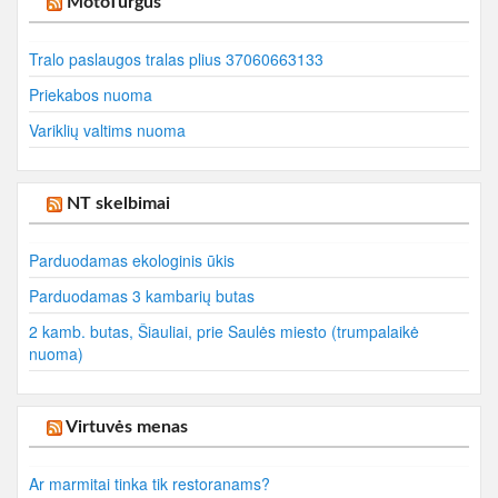
MotoTurgus
Tralo paslaugos tralas plius 37060663133
Priekabos nuoma
Variklių valtims nuoma
NT skelbimai
Parduodamas ekologinis ūkis
Parduodamas 3 kambarių butas
2 kamb. butas, Šiauliai, prie Saulės miesto (trumpalaikė
nuoma)
Virtuvės menas
Ar marmitai tinka tik restoranams?