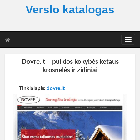
Verslo katalogas
T
o
g
g
Dovre.lt – puikios kokybės ketaus
l
krosnelės ir židiniai
e
n
a
Tinklalapis:
dovre.lt
v
i
g
a
t
i
o
n