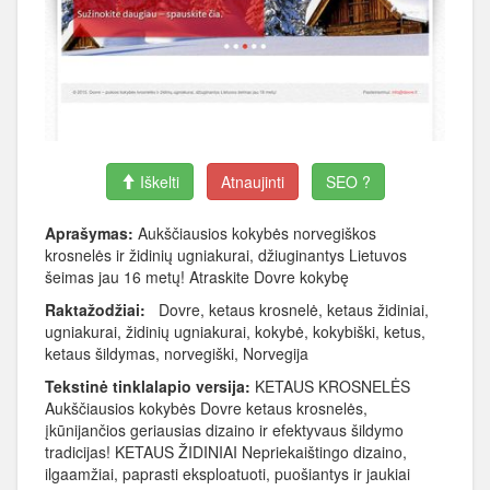
Iškelti
Atnaujinti
SEO ?
Aprašymas:
Aukščiausios kokybės norvegiškos
krosnelės ir židinių ugniakurai, džiuginantys Lietuvos
šeimas jau 16 metų! Atraskite Dovre kokybę
Raktažodžiai:
Dovre, ketaus krosnelė, ketaus židiniai,
ugniakurai, židinių ugniakurai, kokybė, kokybiški, ketus,
ketaus šildymas, norvegiški, Norvegija
Tekstinė tinklalapio versija:
KETAUS KROSNELĖS
Aukščiausios kokybės Dovre ketaus krosnelės,
įkūnijančios geriausias dizaino ir efektyvaus šildymo
tradicijas! KETAUS ŽIDINIAI Nepriekaištingo dizaino,
ilgaamžiai, paprasti eksploatuoti, puošiantys ir jaukiai