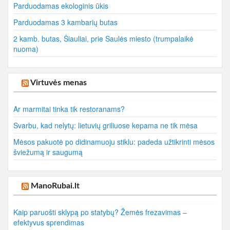
Parduodamas ekologinis ūkis
Parduodamas 3 kambarių butas
2 kamb. butas, Šiauliai, prie Saulės miesto (trumpalaikė
nuoma)
Virtuvės menas
Ar marmitai tinka tik restoranams?
Svarbu, kad nelytų: lietuvių griliuose kepama ne tik mėsa
Mėsos pakuotė po didinamuoju stiklu: padeda užtikrinti mėsos
šviežumą ir saugumą
ManoRubai.lt
Kaip paruošti sklypą po statybų? Žemės frezavimas –
efektyvus sprendimas