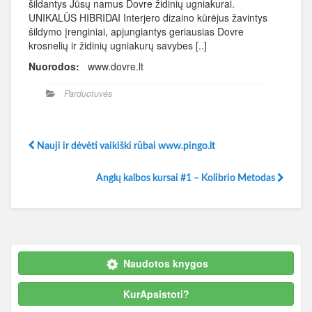
šildantys Jūsų namus Dovre židinių ugniakurai.
UNIKALŪS HIBRIDAI Interjero dizaino kūrėjus žavintys
šildymo įrenginiai, apjungiantys geriausias Dovre
krosnelių ir židinių ugniakurų savybes [..]
Nuorodos:
www.dovre.lt
Parduotuvės
Nauji ir dėvėti vaikiški rūbai www.pingo.lt
Anglų kalbos kursai #1 – Kolibrio Metodas
Naudotos knygos
KurApsistoti?