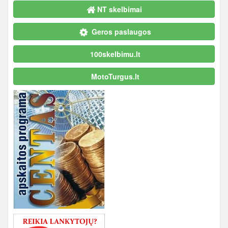
NT skelbimai
Geros paslaugos
100skelbimu.lt
MotoTurgus.lt