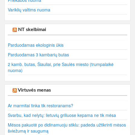
Priekabos nuoma
Variklių valtims nuoma
NT skelbimai
Parduodamas ekologinis ūkis
Parduodamas 3 kambarių butas
2 kamb. butas, Šiauliai, prie Saulės miesto (trumpalaikė
nuoma)
Virtuvės menas
Ar marmitai tinka tik restoranams?
Svarbu, kad nelytų: lietuvių griliuose kepama ne tik mėsa
Mėsos pakuotė po didinamuoju stiklu: padeda užtikrinti mėsos
šviežumą ir saugumą