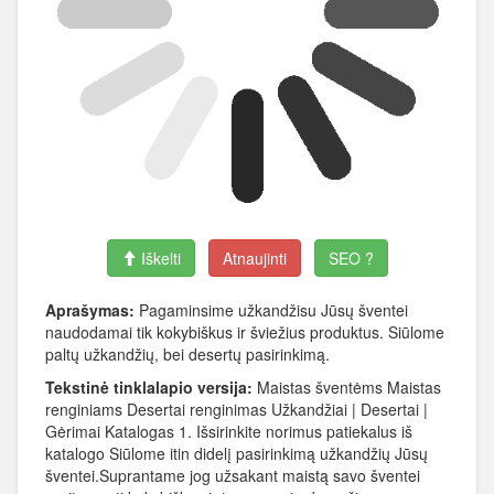
Iškelti
Atnaujinti
SEO ?
Aprašymas:
Pagaminsime užkandžisu Jūsų šventei
naudodamai tik kokybiškus ir šviežius produktus. Siūlome
paltų užkandžių, bei desertų pasirinkimą.
Tekstinė tinklalapio versija:
Maistas šventėms Maistas
renginiams Desertai renginimas Užkandžiai | Desertai |
Gėrimai Katalogas 1. Išsirinkite norimus patiekalus iš
katalogo Siūlome itin didelį pasirinkimą užkandžių Jūsų
šventei.Suprantame jog užsakant maistą savo šventei