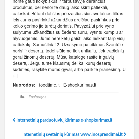
norite gauti kokybiškus ir tarpusavyje derančius
produktus, bei nenorite daug laiko skirti patiekalų
paieškai. Būtent dėl šios priežasties šios svetainės filtras
leis Jums pasirinkti užkandžius greičiau pasirinkus prie
kokio gėrimo jie turėtų derintis. Pavyzdžiui prie vyno
siūlytume užkandžius su čederio sūriu, vytintu kumpiu ar
alyvuogėmis. Jums nereikėtų gaišti laiko ieškant tarp visų
patiekalų. Sumuštiniai 2. Užsakymo pateikimas Šventėje
norisi ir desertų, todėl siūlome tiek unikalių, tiek tradicinių
gerai žinomų desertų. Mūsų kataloge rasite ir gaivių
desertų. Jeigu turite klausimų dėl kai kurių desertų
sudėties, rašykite mums gyvai, arba palikite pranešimą. U
[..]
Nuorodos:
foodtime.lt E-shopkurimas.lt
Paslaugos
Internetinių parduotuvių kūrimas e-shopkurimas.lt
Internetinių svetainių kūrimas www.inosprendimai.lt