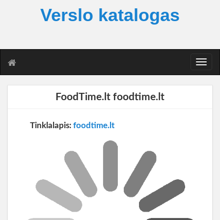
Verslo katalogas
T
o
g
g
FoodTime.lt foodtime.lt
l
e
n
Tinklalapis:
foodtime.lt
a
v
i
g
a
t
i
o
n