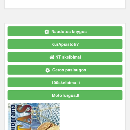
Naudotos knygos
KurApsistoti?
NT skelbimai
Geros paslaugos
100skelbimu.lt
MotoTurgus.lt