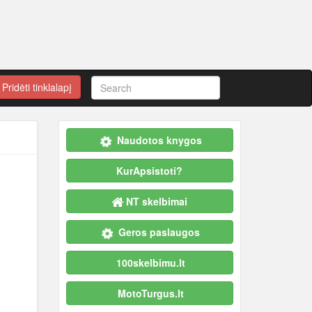
Pridėti tinklalapį
Naudotos knygos
KurApsistoti?
NT skelbimai
Geros paslaugos
100skelbimu.lt
MotoTurgus.lt