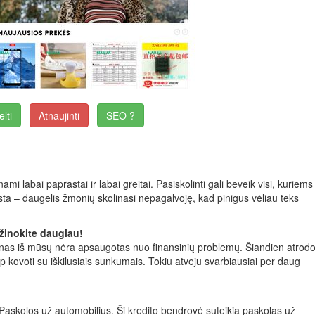
elti
Atnaujinti
SEO ?
nami labai paprastai ir labai greitai. Pasiskolinti gali beveik visi, kuriems
asta – daugelis žmonių skolinasi nepagalvoję, kad pinigus vėliau teks
Sužinokite daugiau!
i vienas iš mūsų nėra apsaugotas nuo finansinių problemų. Šiandien atrod
aip kovoti su iškilusiais sunkumais. Tokiu atveju svarbiausiai per daug
 Paskolos už automobilius. Ši kredito bendrovė suteikia paskolas už