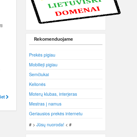
ti
Rekomenduojame
Prekės pigiau
Mobilieji pigiau
Semčiukai
Kelionės
Moterų klubas, interjeras
liet
Mestras į namus
Geriausios prekės internetu
# >
Jūsų nuoroda!
< #