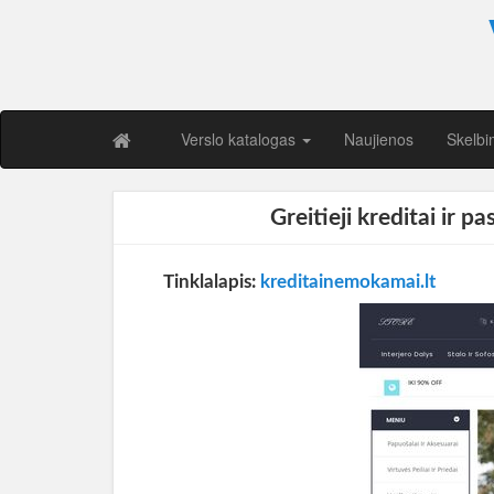
Verslo katalogas
Naujienos
Skelbi
Greitieji kreditai ir 
Tinklalapis:
kreditainemokamai.lt