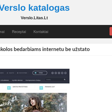
Verslo katalogas
Verslo.Litas.Lt
mai
Receptai
Kontaktai
paskolos bedarbiams internetu be užstato