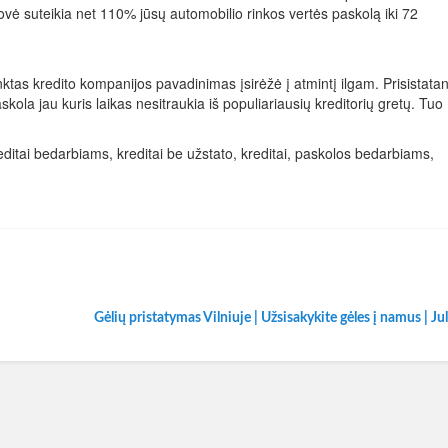
ovė suteikia net 110% jūsų automobilio rinkos vertės paskolą iki 72
ktas kredito kompanijos pavadinimas įsirėžė į atmintį ilgam. Prisistatan
kola jau kuris laikas nesitraukia iš populiariausių kreditorių gretų. Tuo
 kreditai bedarbiams, kreditai be užstato, kreditai, paskolos bedarbiams,
Gėlių pristatymas Vilniuje | Užsisakykite gėles į namus | Ju