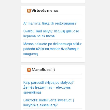
Virtuvės menas
Ar marmitai tinka tik restoranams?
Svarbu, kad nelytų: lietuvių griliuose
kepama ne tik mėsa
Mėsos pakuotė po didinamuoju stiklu:
padeda užtikrinti mėsos šviežumą ir
saugumą
ManoRubai.lt
Kaip paruošti sklypą po statybų?
Žemės frezavimas – efektyvus
sprendimas
Laikrodis: kodėl verta investuoti į
kokybišką aksesuarą?