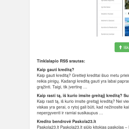
Išk
Tinklalapio RSS srautas:
Kaip gauti kreditą?
Kaip gauti kreditą? Greitieji kreditai šiuo metu priei
reikia pinigų. Kadangi kreditą gauti yra labai papr
grąžinti. Taigi, tik įvertinę …
Kaip rasti tą, iš kurio imsite greitąjį kreditą? 
Kaip rasti tą, iš kurio imsite greitąjį kreditą? Ne
viskas yra gerai, o rytoj gali būti, kad nežinosite k
nepergyventi ir ramiai susikaupus …
Kredito bendrovė Paskola23.lt
Paskola23.lt Paskola23.lt siūlo kitokias paskolas –