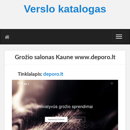
Verslo katalogas
T
o
g
g
Grožio salonas Kaune www.deporo.lt
l
e
n
Tinklalapis:
deporo.lt
a
v
i
g
a
t
i
o
n