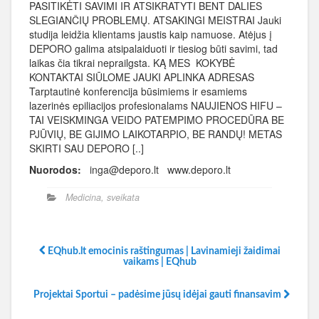
PASITIKĖTI SAVIMI IR ATSIKRATYTI BENT DALIES
SLEGIANČIŲ PROBLEMŲ. ATSAKINGI MEISTRAI Jauki
studija leidžia klientams jaustis kaip namuose. Atėjus į
DEPORO galima atsipalaiduoti ir tiesiog būti savimi, tad
laikas čia tikrai neprailgsta. KĄ MES KOKYBĖ
KONTAKTAI SIŪLOME JAUKI APLINKA ADRESAS
Tarptautinė konferencija būsimiems ir esamiems
lazerinės epiliacijos profesionalams NAUJIENOS HIFU –
TAI VEISKMINGA VEIDO PATEMPIMO PROCEDŪRA BE
PJŪVIŲ, BE GIJIMO LAIKOTARPIO, BE RANDŲ! METAS
SKIRTI SAU DEPORO [..]
Nuorodos:
inga@deporo.lt www.deporo.lt
Medicina, sveikata
EQhub.lt emocinis raštingumas | Lavinamieji žaidimai
vaikams | EQhub
Projektai Sportui – padėsime jūsų idėjai gauti finansavim