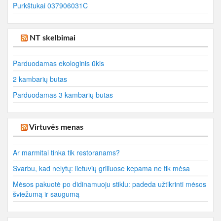
Purkštukai 037906031C
NT skelbimai
Parduodamas ekologinis ūkis
2 kambarių butas
Parduodamas 3 kambarių butas
Virtuvės menas
Ar marmitai tinka tik restoranams?
Svarbu, kad nelytų: lietuvių griliuose kepama ne tik mėsa
Mėsos pakuotė po didinamuoju stiklu: padeda užtikrinti mėsos
šviežumą ir saugumą