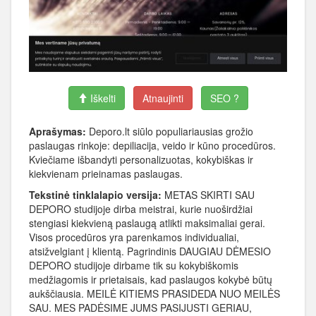
Iškelti
Atnaujinti
SEO ?
Aprašymas:
Deporo.lt siūlo populiariausias grožio
paslaugas rinkoje: depiliacija, veido ir kūno procedūros.
Kviečiame išbandyti personalizuotas, kokybiškas ir
kiekvienam prieinamas paslaugas.
Tekstinė tinklalapio versija:
METAS SKIRTI SAU
DEPORO studijoje dirba meistrai, kurie nuoširdžiai
stengiasi kiekvieną paslaugą atlikti maksimaliai gerai.
Visos procedūros yra parenkamos individualiai,
atsižvelgiant į klientą. Pagrindinis DAUGIAU DĖMESIO
DEPORO studijoje dirbame tik su kokybiškomis
medžiagomis ir prietaisais, kad paslaugos kokybė būtų
aukščiausia. MEILĖ KITIEMS PRASIDEDA NUO MEILĖS
SAU. MES PADĖSIME JUMS PASIJUSTI GERIAU,