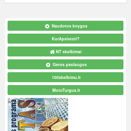
Naudotos knygos
KurApsistoti?
NT skelbimai
Geros paslaugos
100skelbimu.lt
MotoTurgus.lt