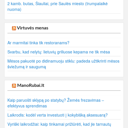
2 kamb. butas, Šiauliai, prie Saulės miesto (trumpalaikė
nuoma)
Virtuvės menas
Ar marmitai tinka tik restoranams?
Svarbu, kad nelytų: lietuvių griliuose kepama ne tik mėsa
Mėsos pakuotė po didinamuoju stiklu: padeda užtikrinti mėsos
šviežumą ir saugumą
ManoRubai.lt
Kaip paruošti sklypą po statybų? Žemės frezavimas –
efektyvus sprendimas
Laikrodis: kodėl verta investuoti į kokybišką aksesuarą?
Vyriški laikrodžiai: kaip tinkamai prižiūrėti, kad jie tarnautų