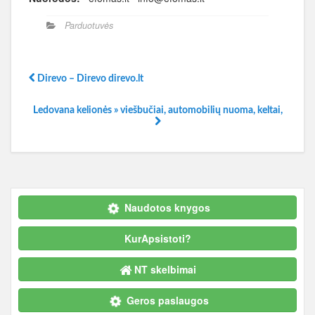
Parduotuvės
Direvo – Direvo direvo.lt
Ledovana kelionės » viešbučiai, automobilių nuoma, keltai,
Naudotos knygos
KurApsistoti?
NT skelbimai
Geros paslaugos