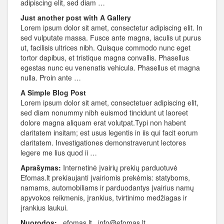
adipiscing elit, sed diam …
Just another post with A Gallery
Lorem ipsum dolor sit amet, consectetur adipiscing elit. In
sed vulputate massa. Fusce ante magna, iaculis ut purus
ut, facilisis ultrices nibh. Quisque commodo nunc eget
tortor dapibus, et tristique magna convallis. Phasellus
egestas nunc eu venenatis vehicula. Phasellus et magna
nulla. Proin ante …
A Simple Blog Post
Lorem ipsum dolor sit amet, consectetuer adipiscing elit,
sed diam nonummy nibh euismod tincidunt ut laoreet
dolore magna aliquam erat volutpat.Typi non habent
claritatem insitam; est usus legentis in iis qui facit eorum
claritatem. Investigationes demonstraverunt lectores
legere me lius quod ii …
Aprašymas:
Internetinė įvairių prekių parduotuvė
Efomas.lt prekiaujanti įvairiomis prekėmis: statyboms,
namams, automobiliams ir parduodantys įvairius namų
apyvokos reikmenis, įrankius, tvirtinimo medžiagas ir
įrankius laukui.
Nuorodos:
efomas.lt info@efomas.lt