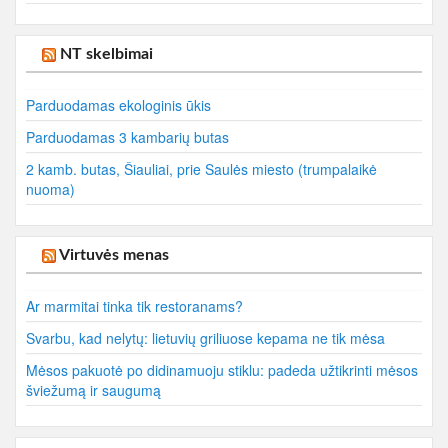
NT skelbimai
Parduodamas ekologinis ūkis
Parduodamas 3 kambarių butas
2 kamb. butas, Šiauliai, prie Saulės miesto (trumpalaikė
nuoma)
Virtuvės menas
Ar marmitai tinka tik restoranams?
Svarbu, kad nelytų: lietuvių griliuose kepama ne tik mėsa
Mėsos pakuotė po didinamuoju stiklu: padeda užtikrinti mėsos
šviežumą ir saugumą