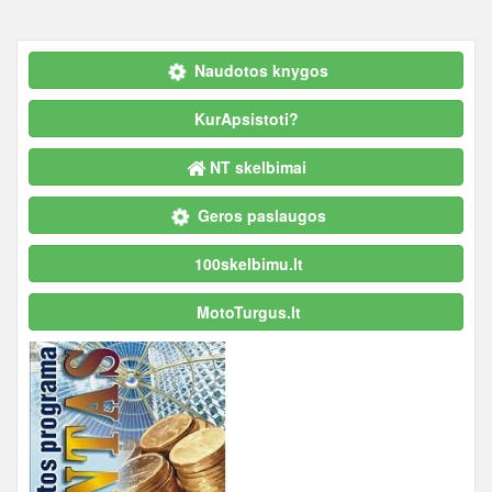
Naudotos knygos
KurApsistoti?
NT skelbimai
Geros paslaugos
100skelbimu.lt
MotoTurgus.lt