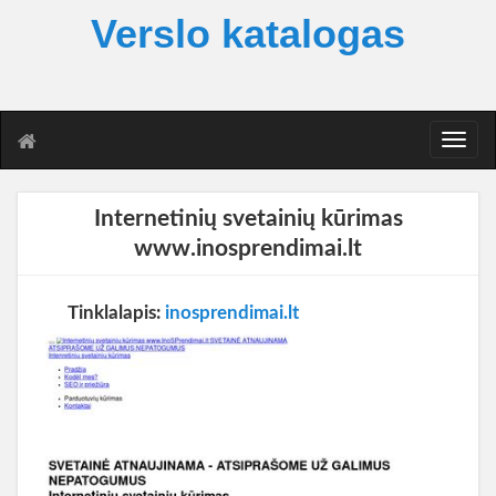
Verslo katalogas
T
o
g
g
Internetinių svetainių kūrimas
l
www.inosprendimai.lt
e
n
a
Tinklalapis:
inosprendimai.lt
v
i
g
a
t
i
o
n