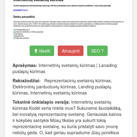
Iškelti
Atnaujinti
SEO ?
Aprašymas:
Internetinių svetainių kūrimas | Lanading
puslapių kūrimas
Raktažodžiai:
Reprezentacinių svetainių kūrimas,
Elektroninių parduotuvių kūrimas, Landing puslapių
kūrimas, Internetinių svetainių kūrimas
Tekstinė tinklalapio versija:
Internetinių svetainių
kūrimas Kodėl verta rinktis mus? Sukursime šiuolaikišką,
bei inovatyią reprezentacinę svetainę. Geriausias kainos
ir kokybės santykis Mūsų tikslas yra sukurti tokią
reprezentacinę svetainę, su kuria pristatyti savo įmonę
nebūtų gėda. O, kad geriau suprastume Jūsų poreikius