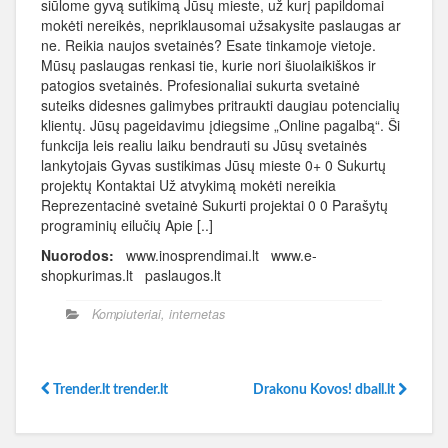
siūlome gyvą sutikimą Jūsų mieste, už kurį papildomai
mokėti nereikės, nepriklausomai užsakysite paslaugas ar
ne. Reikia naujos svetainės? Esate tinkamoje vietoje.
Mūsų paslaugas renkasi tie, kurie nori šiuolaikiškos ir
patogios svetainės. Profesionaliai sukurta svetainė
suteiks didesnes galimybes pritraukti daugiau potencialių
klientų. Jūsų pageidavimu įdiegsime „Online pagalbą“. Ši
funkcija leis realiu laiku bendrauti su Jūsų svetainės
lankytojais Gyvas sustikimas Jūsų mieste 0+ 0 Sukurtų
projektų Kontaktai Už atvykimą mokėti nereikia
Reprezentacinė svetainė Sukurti projektai 0 0 Parašytų
programinių eilučių Apie [..]
Nuorodos:
www.inosprendimai.lt www.e-
shopkurimas.lt paslaugos.lt
Kompiuteriai, internetas
Trender.lt trender.lt
Drakonu Kovos! dball.lt