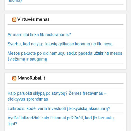
nuoma)
Virtuvės menas
Ar marmitai tinka tik restoranams?
Svarbu, kad nelytų: lietuvių griliuose kepama ne tik mėsa
Mėsos pakuotė po didinamuoju stiklu: padeda užtikrinti mėsos
šviežumą ir saugumą
ManoRubai.lt
Kaip paruošti sklypą po statybų? Žemės frezavimas –
efektyvus sprendimas
Laikrodis: kodėl verta investuoti į kokybišką aksesuarą?
Vyriški laikrodžiai: kaip tinkamai prižiūrėti, kad jie tarnautų
ilgai?