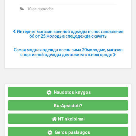
Kitos nuorodos
Интернет магазин военной одежды m, постановление
66 от 25.молодые спецодежда скачать
Самая модная одежда осень-зима 20молодые, магазин
спортивной одежды для хоккея в н.новгороде
Naudotos knygos
KurApsistoti?
NT skelbimai
Geros paslaugos