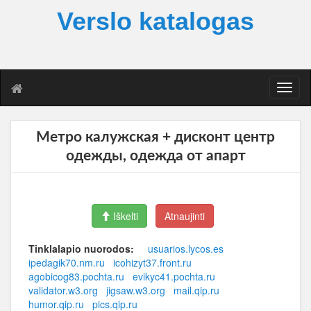
Verslo katalogas
T
o
g
g
Метро калужская + дисконт центр
l
одежды, одежда от апарт
e
n
a
v
i
Iškelti
Atnaujinti
g
a
Tinklalapio nuorodos:
usuarios.lycos.es
t
ipedagik70.nm.ru
icohizyt37.front.ru
i
agobicog83.pochta.ru
evikyc41.pochta.ru
o
validator.w3.org
jigsaw.w3.org
mail.qip.ru
n
humor.qip.ru
pics.qip.ru