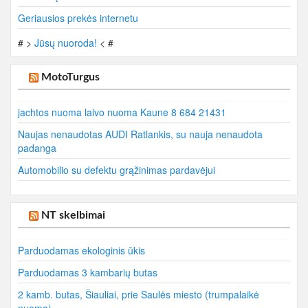
Geriausios prekės internetu
# >
Jūsų nuoroda!
< #
MotoTurgus
jachtos nuoma laivo nuoma Kaune 8 684 21431
Naujas nenaudotas AUDI Ratlankis, su nauja nenaudota
padanga
Automobilio su defektu grąžinimas pardavėjui
NT skelbimai
Parduodamas ekologinis ūkis
Parduodamas 3 kambarių butas
2 kamb. butas, Šiauliai, prie Saulės miesto (trumpalaikė