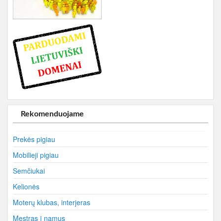
Rekomenduojame
Prekės pigiau
Mobilieji pigiau
Semčiukai
Kelionės
Moterų klubas, interjeras
Mestras į namus