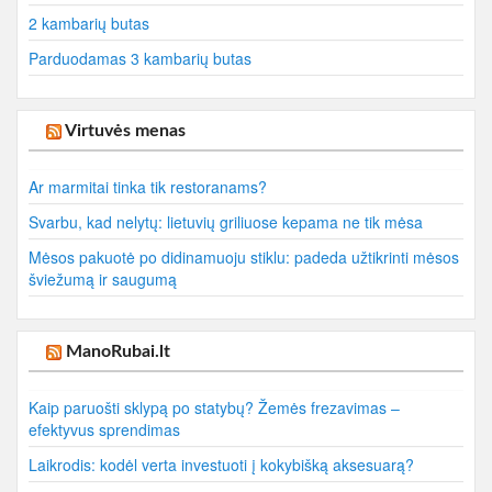
2 kambarių butas
Parduodamas 3 kambarių butas
Virtuvės menas
Ar marmitai tinka tik restoranams?
Svarbu, kad nelytų: lietuvių griliuose kepama ne tik mėsa
Mėsos pakuotė po didinamuoju stiklu: padeda užtikrinti mėsos
šviežumą ir saugumą
ManoRubai.lt
Kaip paruošti sklypą po statybų? Žemės frezavimas –
efektyvus sprendimas
Laikrodis: kodėl verta investuoti į kokybišką aksesuarą?