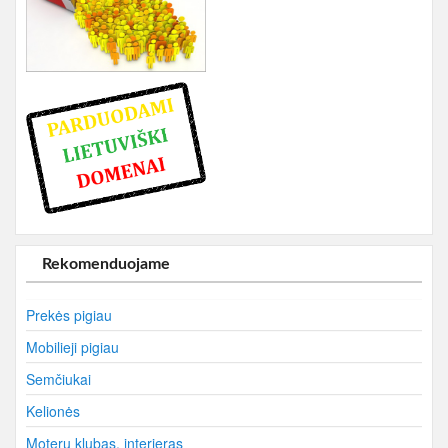
Rekomenduojame
Prekės pigiau
Mobilieji pigiau
Semčiukai
Kelionės
Moterų klubas, interjeras