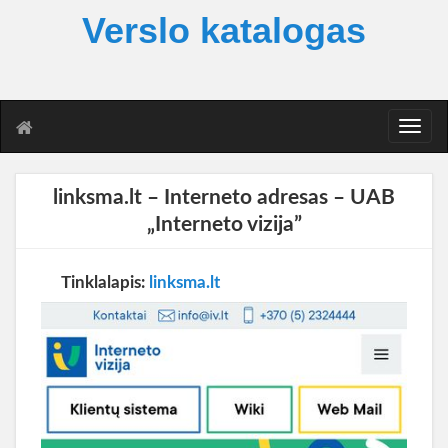
Verslo katalogas
T
o
g
g
linksma.lt – Interneto adresas – UAB
l
„Interneto vizija”
e
n
a
Tinklalapis:
linksma.lt
v
i
g
a
t
i
o
n