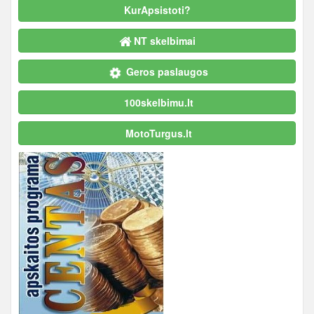
KurApsistoti?
NT skelbimai
Geros paslaugos
100skelbimu.lt
MotoTurgus.lt