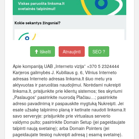
Iškelti
Atnaujinti
SEO ?
Apie kompaniją UAB „Interneto vizija” +370 5 2324444
Karjeros galimybės J. Kubiliaus g. 6, Vilnius Interneto
adresas Interneto adresas linksma.lt šiuo metu yra
aktyvuotas ir paruoštas naudojimui. Norėdami nukreipti
linksma.lt, prisijunkite prie klientų sistemos; ties skyriumi
„Paslaugos” pasirinkite nuorodą Plačiau…; pasirinkite
adreso pavadinimą ir paspauskite mygtuką Nukreipti. Jei
esate užsakę talpinimo planą ir ketinate naudoti linksma.lt
savo serveryje: prisijunkite prie virtualaus serverio
valdymo pulto; pasirinkite Domain Setup (jei pageidaujate
talpinti naują svetainę); arba Domain Pointers (jei
pageidaujate tiesiog nukreipti adresą į esamą svetainę).