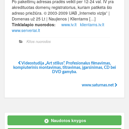
Po pakeitimų adresas pradės veikti per 12-24 val. IV yra
akredituotas domenų registratorius, kuriam patikėta šio
adreso priežiūra. © 2003-2009 UAB „Interneto vizija” |
Domenas už 25 Lt | Naujienos | Klientams […]
Tinklalapio nuorodos:
www.iv.lt
klientams.iv.lt
www.serveriai.lt
Kitos nuorodos
Videostudija „Art stilius“. Profesionalus filmavimas,
kompiuterinis montavimas, titravimas, įgarsinimas, CD bei
DVD gamyba.
www.saturnas.net
Naudotos knygos