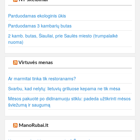
Parduodamas ekologinis ūkis
Parduodamas 3 kambarių butas
2 kamb. butas, Šiauliai, prie Saulės miesto (trumpalaikė
nuoma)
Virtuvės menas
Ar marmitai tinka tik restoranams?
Svarbu, kad nelytų: lietuvių griliuose kepama ne tik mėsa
Mėsos pakuotė po didinamuoju stiklu: padeda užtikrinti mėsos
šviežumą ir saugumą
ManoRubai.lt