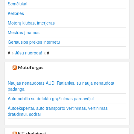
Semčiukai
Kelionės
Moterų klubas, interjeras
Mestras į namus
Geriausios prekės internetu
# >
Jūsų nuoroda!
< #
MotoTurgus
Naujas nenaudotas AUDI Ratlankis, su nauja nenaudota
padanga
Automobilio su defektu grąžinimas pardavėjui
Autoekspertai, auto transporto vertinimas, vertinimas
draudimui, sodrai
NT skelbimai