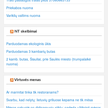
Priekabos nuoma
Variklių valtims nuoma
NT skelbimai
Parduodamas ekologinis ūkis
Parduodamas 3 kambarių butas
2 kamb. butas, Šiauliai, prie Saulės miesto (trumpalaikė
nuoma)
Virtuvės menas
Ar marmitai tinka tik restoranams?
Svarbu, kad nelytų: lietuvių griliuose kepama ne tik mėsa
Mėsos pakuotė po didinamuoju stiklu: padeda užtikrinti mėsos