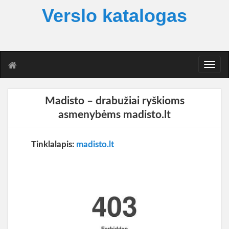
Verslo katalogas
T
o
g
g
Madisto – drabužiai ryškioms
l
asmenybėms madisto.lt
e
n
a
Tinklalapis:
madisto.lt
v
i
g
a
t
i
o
n