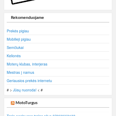
Rekomenduojame
Prekės pigiau
Mobilieji pigiau
Semčiukai
Kelionės
Moterų klubas, interjeras
Mestras į namus
Geriausios prekės internetu
# >
Jūsų nuoroda!
< #
MotoTurgus
Tralo paslaugos tralas plius 37060663133