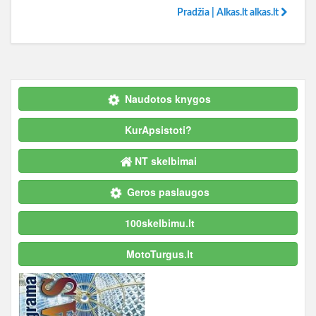
Pradžia | Alkas.lt alkas.lt
Naudotos knygos
KurApsistoti?
NT skelbimai
Geros paslaugos
100skelbimu.lt
MotoTurgus.lt