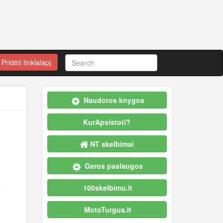
Pridėti tinklalapį
Naudotos knygos
KurApsistoti?
NT skelbimai
Geros paslaugos
100skelbimu.lt
MotoTurgus.lt