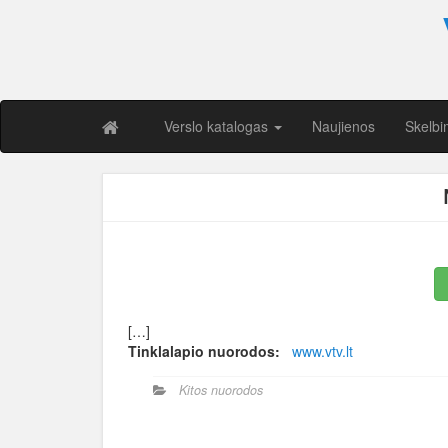
Verslo katalogas
Naujienos
Skelbi
[…]
Tinklalapio nuorodos:
www.vtv.lt
Kitos nuorodos