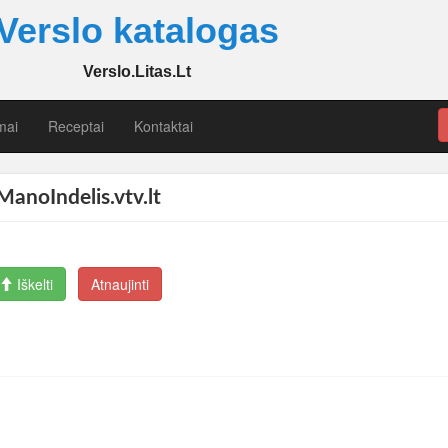
Verslo katalogas
Verslo.Litas.Lt
mai
Receptai
Kontaktai
ManoIndelis.vtv.lt
Iškelti
Atnaujinti