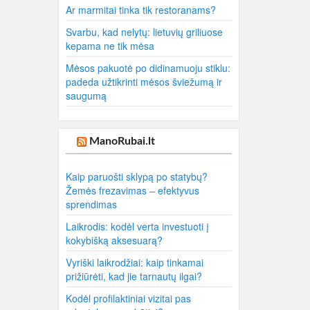
Ar marmitai tinka tik restoranams?
Svarbu, kad nelytų: lietuvių griliuose
kepama ne tik mėsa
Mėsos pakuotė po didinamuoju stiklu:
padeda užtikrinti mėsos šviežumą ir
saugumą
ManoRubai.lt
Kaip paruošti sklypą po statybų?
Žemės frezavimas – efektyvus
sprendimas
Laikrodis: kodėl verta investuoti į
kokybišką aksesuarą?
Vyriški laikrodžiai: kaip tinkamai
prižiūrėti, kad jie tarnautų ilgai?
Kodėl profilaktiniai vizitai pas