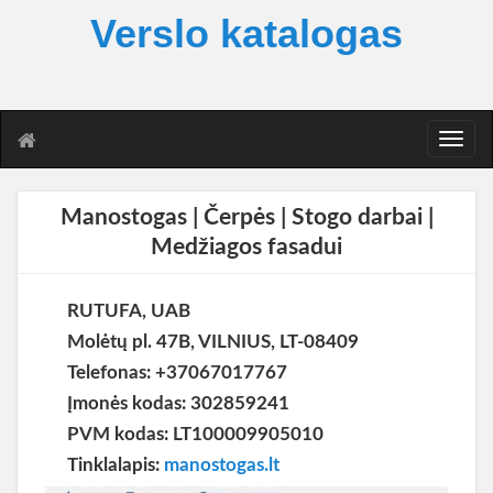
Verslo katalogas
T
o
g
g
Manostogas | Čerpės | Stogo darbai |
l
Medžiagos fasadui
e
n
a
RUTUFA, UAB
v
i
Molėtų pl. 47B, VILNIUS, LT-08409
g
Telefonas: +37067017767
a
Įmonės kodas: 302859241
t
i
PVM kodas: LT100009905010
o
Tinklalapis:
manostogas.lt
n