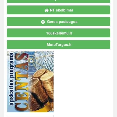
NT skelbimai
Geros paslaugos
100skelbimu.lt
MotoTurgus.lt