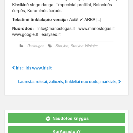
Klasikinė stogo danga, Trapeciniai profiliai, Betoninės
čerpės, Keraminės čerpės,
Tekstinė tinklalapio versija:
Ačiū! ✔ ARBA [..]
Nuorodos:
info@manostogas.lt www.manostogas.lt
www.google.lt easyseo.lt
Paslaugos
Statyba; Statyba Vilniuje;
Iris :: Iris www.iris.lt
Lauresta: roletai, žaliuzės, tinkleliai nuo uodų, markizės,
Naudotos knygos
KurApsistoti?