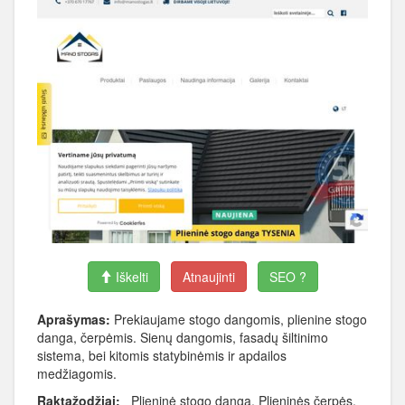
Iškelti
Atnaujinti
SEO ?
Aprašymas:
Prekiaujame stogo dangomis, plienine stogo
danga, čerpėmis. Sienų dangomis, fasadų šiltinimo
sistema, bei kitomis statybinėmis ir apdailos
medžiagomis.
Raktažodžiai:
Plieninė stogo danga, Plieninės čerpės,