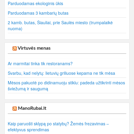
Parduodamas ekologinis ūkis
Parduodamas 3 kambarių butas
2 kamb. butas, Šiauliai, prie Saulės miesto (trumpalaikė
nuoma)
Virtuvės menas
Ar marmitai tinka tik restoranams?
Svarbu, kad nelytų: lietuvių griliuose kepama ne tik mėsa
Mėsos pakuotė po didinamuoju stiklu: padeda užtikrinti mėsos
šviežumą ir saugumą
ManoRubai.lt
Kaip paruošti sklypą po statybų? Žemės frezavimas –
efektyvus sprendimas