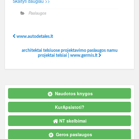
Skaityti daugiau >>
Paslaugos
www.autodetales.lt
architektai telsiuose projektavimo paslaugos namu
projektai telsiai | www.germis.lt
Naudotos knygos
KurApsistoti?
NT skelbimai
Geros paslaugos