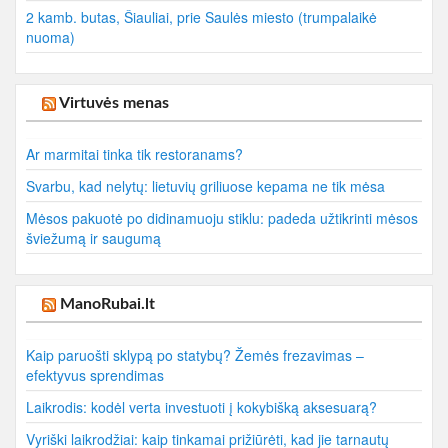
2 kamb. butas, Šiauliai, prie Saulės miesto (trumpalaikė
nuoma)
Virtuvės menas
Ar marmitai tinka tik restoranams?
Svarbu, kad nelytų: lietuvių griliuose kepama ne tik mėsa
Mėsos pakuotė po didinamuoju stiklu: padeda užtikrinti mėsos
šviežumą ir saugumą
ManoRubai.lt
Kaip paruošti sklypą po statybų? Žemės frezavimas –
efektyvus sprendimas
Laikrodis: kodėl verta investuoti į kokybišką aksesuarą?
Vyriški laikrodžiai: kaip tinkamai prižiūrėti, kad jie tarnautų