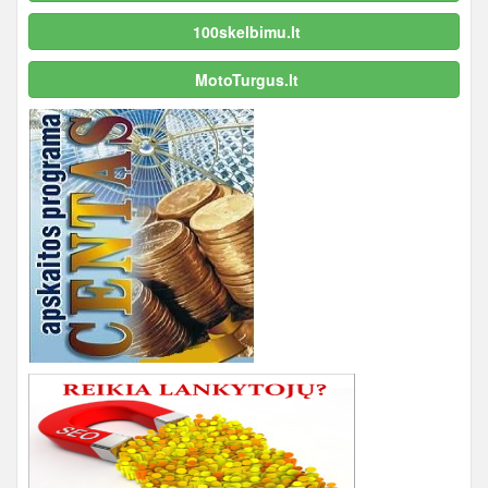
100skelbimu.lt
MotoTurgus.lt