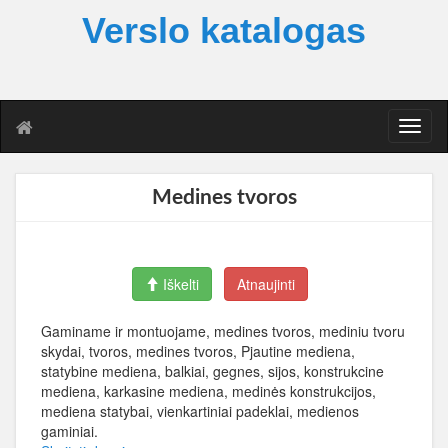
Verslo katalogas
T
o
g
g
Medines tvoros
l
e
n
a
Iškelti
Atnaujinti
v
i
g
Gaminame ir montuojame, medines tvoros, mediniu tvoru
a
skydai, tvoros, medines tvoros, Pjautine mediena,
t
statybine mediena, balkiai, gegnes, sijos, konstrukcine
i
mediena, karkasine mediena, medinės konstrukcijos,
o
mediena statybai, vienkartiniai padeklai, medienos
n
gaminiai.