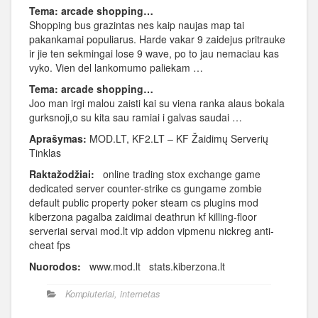
Tema: arcade shopping…
Shopping bus grazintas nes kaip naujas map tai
pakankamai populiarus. Harde vakar 9 zaidejus pritrauke
ir jie ten sekmingai lose 9 wave, po to jau nemaciau kas
vyko. Vien del lankomumo paliekam …
Tema: arcade shopping…
Joo man irgi malou zaisti kai su viena ranka alaus bokala
gurksnoji,o su kita sau ramiai i galvas saudai …
Aprašymas:
MOD.LT, KF2.LT – KF Žaidimų Serverių
Tinklas
Raktažodžiai:
online trading stox exchange game
dedicated server counter-strike cs gungame zombie
default public property poker steam cs plugins mod
kiberzona pagalba zaidimai deathrun kf killing-floor
serveriai servai mod.lt vip addon vipmenu nickreg anti-
cheat fps
Nuorodos:
www.mod.lt stats.kiberzona.lt
Kompiuteriai, internetas