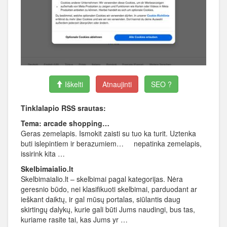
Iškelti
Atnaujinti
SEO ?
Tinklalapio RSS srautas:
Tema: arcade shopping…
Geras zemelapis. Ismokit zaisti su tuo ka turit. Uztenka
buti islepintiem ir berazumiem… nepatinka zemelapis,
issirink kita …
Skelbimaialio.lt
Skelbimaialio.lt – skelbimai pagal kategorijas. Nėra
geresnio būdo, nei klasifikuoti skelbimai, parduodant ar
ieškant daiktų, ir gal mūsų portalas, siūlantis daug
skirtingų dalykų, kurie gali būti Jums naudingi, bus tas,
kuriame rasite tai, kas Jums yr …