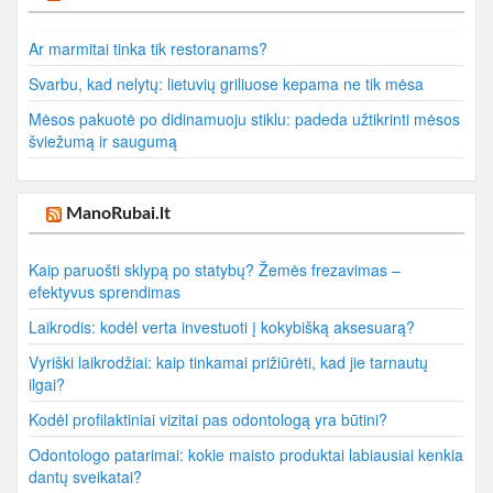
Ar marmitai tinka tik restoranams?
Svarbu, kad nelytų: lietuvių griliuose kepama ne tik mėsa
Mėsos pakuotė po didinamuoju stiklu: padeda užtikrinti mėsos
šviežumą ir saugumą
ManoRubai.lt
Kaip paruošti sklypą po statybų? Žemės frezavimas –
efektyvus sprendimas
Laikrodis: kodėl verta investuoti į kokybišką aksesuarą?
Vyriški laikrodžiai: kaip tinkamai prižiūrėti, kad jie tarnautų
ilgai?
Kodėl profilaktiniai vizitai pas odontologą yra būtini?
Odontologo patarimai: kokie maisto produktai labiausiai kenkia
dantų sveikatai?