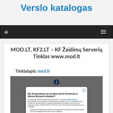
Verslo katalogas
T
o
g
g
MOD.LT, KF2.LT – KF Žaidimų Serverių
l
Tinklas www.mod.lt
e
n
a
Tinklalapis:
mod.lt
v
i
g
a
t
i
o
n