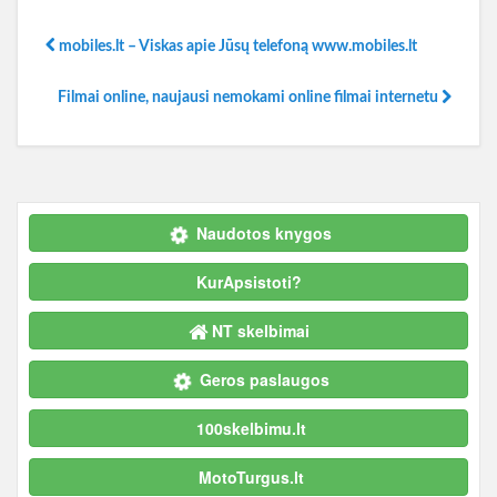
mobiles.lt – Viskas apie Jūsų telefoną www.mobiles.lt
Filmai online, naujausi nemokami online filmai internetu
Naudotos knygos
KurApsistoti?
NT skelbimai
Geros paslaugos
100skelbimu.lt
MotoTurgus.lt