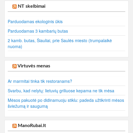
NT skelbimai
Parduodamas ekologinis ūkis
Parduodamas 3 kambarių butas
2 kamb. butas, Šiauliai, prie Saulės miesto (trumpalaikė
nuoma)
Virtuvės menas
Ar marmitai tinka tik restoranams?
Svarbu, kad nelytų: lietuvių griliuose kepama ne tik mėsa
Mėsos pakuotė po didinamuoju stiklu: padeda užtikrinti mėsos
šviežumą ir saugumą
ManoRubai.lt