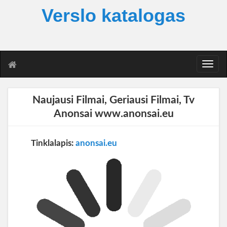
Verslo katalogas
T
o
g
g
Naujausi Filmai, Geriausi Filmai, Tv
l
Anonsai www.anonsai.eu
e
n
a
Tinklalapis:
anonsai.eu
v
i
g
a
t
i
o
n