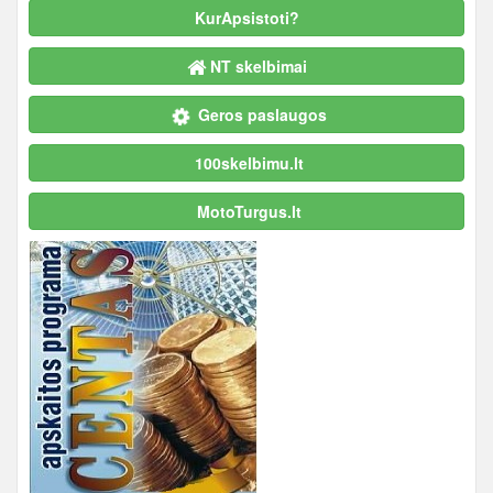
KurApsistoti?
NT skelbimai
Geros paslaugos
100skelbimu.lt
MotoTurgus.lt