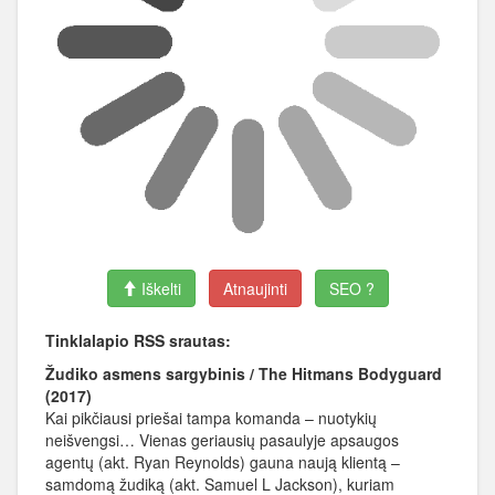
Iškelti
Atnaujinti
SEO ?
Tinklalapio RSS srautas:
Žudiko asmens sargybinis / The Hitmans Bodyguard
(2017)
Kai pikčiausi priešai tampa komanda – nuotykių
neišvengsi… Vienas geriausių pasaulyje apsaugos
agentų (akt. Ryan Reynolds) gauna naują klientą –
samdomą žudiką (akt. Samuel L Jackson), kuriam