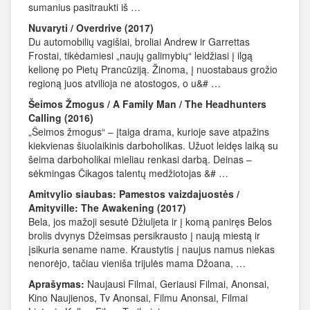
sumanius pasitraukti iš …
Nuvaryti / Overdrive (2017)
Du automobilių vagišiai, broliai Andrew ir Garrettas
Frostai, tikėdamiesi „naujų galimybių“ leidžiasi į ilgą
kelionę po Pietų Prancūziją. Žinoma, į nuostabaus grožio
regioną juos atvilioja ne atostogos, o u&# …
Šeimos Žmogus / A Family Man / The Headhunters
Calling (2016)
„Šeimos žmogus“ – įtaiga drama, kurioje save atpažins
kiekvienas šiuolaikinis darboholikas. Užuot leidęs laiką su
šeima darboholikai mieliau renkasi darbą. Deinas –
sėkmingas Čikagos talentų medžiotojas &# …
Amitvylio siaubas: Pamestos vaizdajuostės /
Amityville: The Awakening (2017)
Bela, jos mažoji sesutė Džiuljeta ir į komą paniręs Belos
brolis dvynys Džeimsas persikrausto į naują miestą ir
įsikuria sename name. Kraustytis į naujus namus niekas
nenorėjo, tačiau vieniša trijulės mama Džoana, …
Aprašymas:
Naujausi Filmai, Geriausi Filmai, Anonsai,
Kino Naujienos, Tv Anonsai, Filmu Anonsai, Filmai