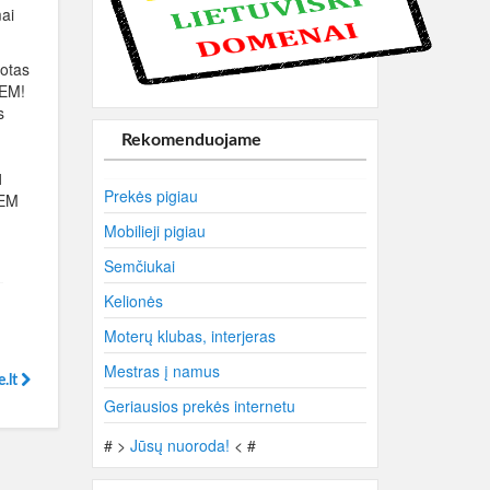
mai
botas
IEM!
s
ų
Rekomenduojame
1
Prekės pigiau
IEM
Mobilieji pigiau
Semčiukai
Kelionės
Moterų klubas, interjeras
Mestras į namus
.lt
Geriausios prekės internetu
# >
Jūsų nuoroda!
< #