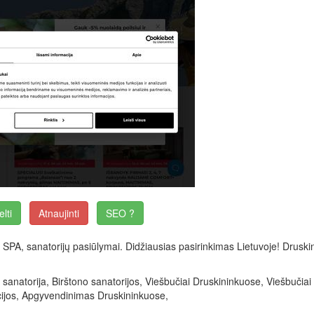
elti
Atnaujinti
SEO ?
SPA, sanatorijų pasiūlymai. Didžiausias pasirinkimas Lietuvoje! Druskin
sanatorija, Birštono sanatorijos, Viešbučiai Druskininkuose, Viešbučiai
kcijos, Apgyvendinimas Druskininkuose,