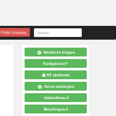
Pridėti tinklalapį
Naudotos knygos
KurApsistoti?
NT skelbimai
Geros paslaugos
100skelbimu.lt
MotoTurgus.lt