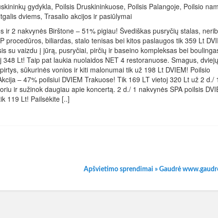
skininkų gydykla, Poilsis Druskininkuose, Poilsis Palangoje, Poilsio na
itgalis dviems, Trasalio akcijos ir pasiūlymai
s ir 2 nakvynės Birštone – 51% pigiau! Švediškas pusryčių stalas, neri
P procedūros, biliardas, stalo tenisas bei kitos paslaugos tik 359 Lt DV
s su vaizdu į jūrą, pusryčiai, pirčių ir baseino kompleksas bei boulinga
348 Lt! Taip pat laukia nuolaidos NET 4 restoranuose. Smagus, dviej
rtys, sūkurinės vonios ir kiti malonumai tik už 198 Lt DVIEM! Poilsio
ija – 47% poilsiui DVIEM Trakuose! Tik 169 LT vietoj 320 Lt už 2 d./ 
oriu ir sužinok daugiau apie koncertą. 2 d./ 1 nakvynės SPA poilsis DV
19 Lt! Pailsėkite [..]
Apšvietimo sprendimai » Gaudrė www.gaudre