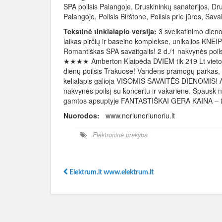
SPA poilsis Palangoje, Druskininkų sanatorijos, Dru
Palangoje, Poilsis Birštone, Poilsis prie jūros, Sava
Tekstinė tinklalapio versija:
3 sveikatinimo dieno
laikas pirčių ir baseino komplekse, unikalios KNEIP
Romantiškas SPA savaitgalis! 2 d./1 nakvynės poilsi
★★★★ Amberton Klaipėda DVIEM tik 219 Lt vietoj 
dienų poilsis Trakuose! Vandens pramogų parkas, pi
kelialapis galioja VISOMIS SAVAITĖS DIENOMIS! Akc
nakvynės poilsį su koncertu ir vakariene. Spausk n
gamtos apsuptyje FANTASTIŠKAI GERA KAINA – tik 1
Nuorodos:
www.noriunoriunoriu.lt
Elektroninė prekyba
Elektrum.lt www.elektrum.lt