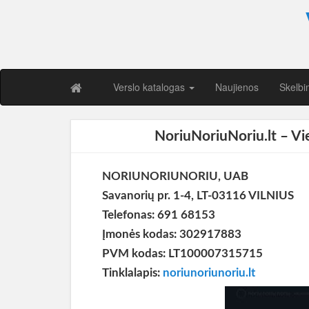
Verslo katalogas
Naujienos
Skelbi
NoriuNoriuNoriu.lt – Vie
NORIUNORIUNORIU, UAB
Savanorių pr. 1-4, LT-03116 VILNIUS
Telefonas: 691 68153
Įmonės kodas: 302917883
PVM kodas: LT100007315715
Tinklalapis:
noriunoriunoriu.lt