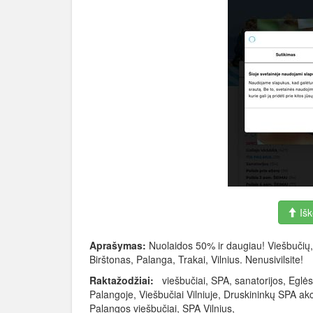
Išk
Aprašymas:
Nuolaidos 50% ir daugiau! Viešbučių, 
Birštonas, Palanga, Trakai, Vilnius. Nenusivilsite!
Raktažodžiai:
viešbučiai, SPA, sanatorijos, Eglės 
Palangoje, Viešbučiai Vilniuje, Druskininkų SPA a
Palangos viešbučiai, SPA Vilnius,