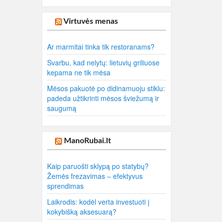
Virtuvės menas
Ar marmitai tinka tik restoranams?
Svarbu, kad nelytų: lietuvių griliuose
kepama ne tik mėsa
Mėsos pakuotė po didinamuoju stiklu:
padeda užtikrinti mėsos šviežumą ir
saugumą
ManoRubai.lt
Kaip paruošti sklypą po statybų?
Žemės frezavimas – efektyvus
sprendimas
Laikrodis: kodėl verta investuoti į
kokybišką aksesuarą?