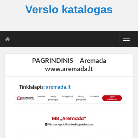
Verslo katalogas
T
o
g
g
PAGRINDINIS – Aremada
l
www.aremada.lt
e
n
a
Tinklalapis:
aremada.lt
v
i
g
a
t
i
o
n