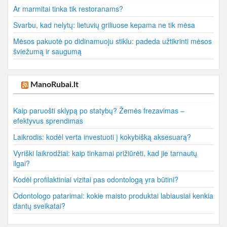
Ar marmitai tinka tik restoranams?
Svarbu, kad nelytų: lietuvių griliuose kepama ne tik mėsa
Mėsos pakuotė po didinamuoju stiklu: padeda užtikrinti mėsos
šviežumą ir saugumą
ManoRubai.lt
Kaip paruošti sklypą po statybų? Žemės frezavimas –
efektyvus sprendimas
Laikrodis: kodėl verta investuoti į kokybišką aksesuarą?
Vyriški laikrodžiai: kaip tinkamai prižiūrėti, kad jie tarnautų
ilgai?
Kodėl profilaktiniai vizitai pas odontologą yra būtini?
Odontologo patarimai: kokie maisto produktai labiausiai kenkia
dantų sveikatai?