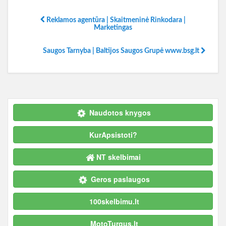
Reklamos agentūra | Skaitmeninė Rinkodara |
Marketingas
Saugos Tarnyba | Baltijos Saugos Grupė www.bsg.lt
Naudotos knygos
KurApsistoti?
NT skelbimai
Geros paslaugos
100skelbimu.lt
MotoTurgus.lt