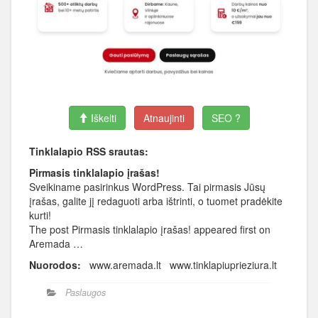
Iškelti
Atnaujinti
SEO ?
Tinklalapio RSS srautas:
Pirmasis tinklalapio įrašas!
Sveikiname pasirinkus WordPress. Tai pirmasis Jūsų
įrašas, galite jį redaguoti arba ištrinti, o tuomet pradėkite
kurti!
The post Pirmasis tinklalapio įrašas! appeared first on
Aremada …
Nuorodos:
www.aremada.lt www.tinklapiuprieziura.lt
Paslaugos