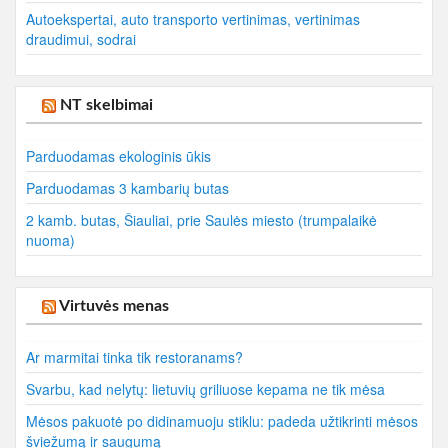
Autoekspertai, auto transporto vertinimas, vertinimas
draudimui, sodrai
NT skelbimai
Parduodamas ekologinis ūkis
Parduodamas 3 kambarių butas
2 kamb. butas, Šiauliai, prie Saulės miesto (trumpalaikė
nuoma)
Virtuvės menas
Ar marmitai tinka tik restoranams?
Svarbu, kad nelytų: lietuvių griliuose kepama ne tik mėsa
Mėsos pakuotė po didinamuoju stiklu: padeda užtikrinti mėsos
šviežumą ir saugumą