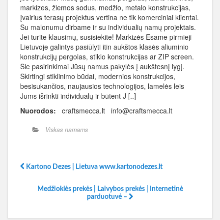
markizes, žiemos sodus, medžio, metalo konstrukcijas,
įvairius terasų projektus vertina ne tik komerciniai klientai.
Su malonumu dirbame ir su individualių namų projektais.
Jei turite klausimų, susisiekite! Markizės Esame pirmieji
Lietuvoje galintys pasiūlyti itin aukštos klasės aliuminio
konstrukcijų pergolas, stiklo konstrukcijas ar ZIP screen.
Šie pasirinkimai Jūsų namus pakylės į aukštesnį lygį.
Skirtingi stiklinimo būdai, modernios konstrukcijos,
besisukančios, naujausios technologijos, lamelės leis
Jums išrinkti individualų ir būtent J [..]
Nuorodos:
craftsmecca.lt info@craftsmecca.lt
Viskas namams
Kartono Dezes | Lietuva www.kartonodezes.lt
Medžioklės prekės | Laivybos prekės | Internetinė
parduotuvė –