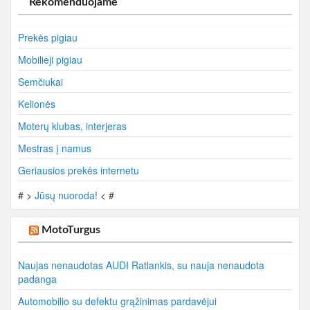
Rekomenduojame
Prekės pigiau
Mobilieji pigiau
Semčiukai
Kelionės
Moterų klubas, interjeras
Mestras į namus
Geriausios prekės internetu
# >
Jūsų nuoroda!
< #
MotoTurgus
Naujas nenaudotas AUDI Ratlankis, su nauja nenaudota
padanga
Automobilio su defektu grąžinimas pardavėjui