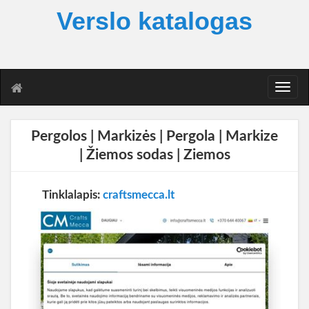
Verslo katalogas
T
o
g
g
Pergolos | Markizės | Pergola | Markize
l
| Žiemos sodas | Ziemos
e
n
a
Tinklalapis:
craftsmecca.lt
v
i
g
a
t
i
o
n