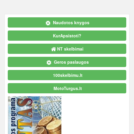
Naudotos knygos
KurApsistoti?
NT skelbimai
Geros paslaugos
100skelbimu.lt
MotoTurgus.lt