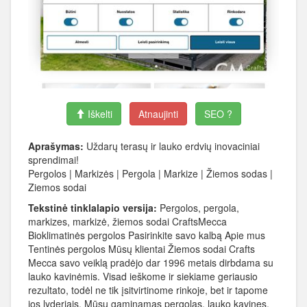
Iškelti
Atnaujinti
SEO ?
Aprašymas:
Uždarų terasų ir lauko erdvių inovaciniai
sprendimai!
Pergolos | Markizės | Pergola | Markize | Žiemos sodas |
Ziemos sodai
Tekstinė tinklalapio versija:
Pergolos, pergola,
markizes, markizė, žiemos sodai CraftsMecca
Bioklimatinės pergolos Pasirinkite savo kalbą Apie mus
Tentinės pergolos Mūsų klientai Žiemos sodai Crafts
Mecca savo veiklą pradėjo dar 1996 metais dirbdama su
lauko kavinėmis. Visad ieškome ir siekiame geriausio
rezultato, todėl ne tik įsitvirtinome rinkoje, bet ir tapome
jos lyderiais. Mūsų gaminamas pergolas, lauko kavines,