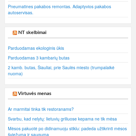
Pneumatines pakabos remontas. Adaptyvios pakabos
autoservisas.
NT skelbimai
Parduodamas ekologinis ūkis
Parduodamas 3 kambarių butas
2 kamb. butas, Šiauliai, prie Saulės miesto (trumpalaikė
nuoma)
Virtuvės menas
Ar marmitai tinka tik restoranams?
Svarbu, kad nelytų: lietuvių griliuose kepama ne tik mėsa
Mėsos pakuotė po didinamuoju stiklu: padeda užtikrinti mėsos
šviežumą ir saugumą