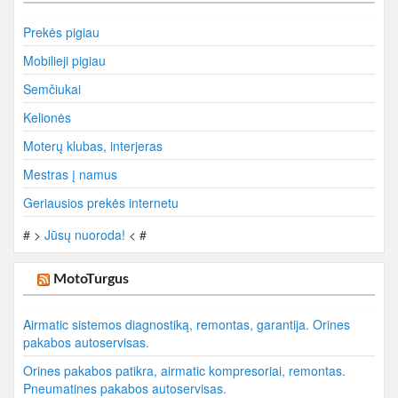
Prekės pigiau
Mobilieji pigiau
Semčiukai
Kelionės
Moterų klubas, interjeras
Mestras į namus
Geriausios prekės internetu
# >
Jūsų nuoroda!
< #
MotoTurgus
Airmatic sistemos diagnostiką, remontas, garantija. Orines
pakabos autoservisas.
Orines pakabos patikra, airmatic kompresoriai, remontas.
Pneumatines pakabos autoservisas.