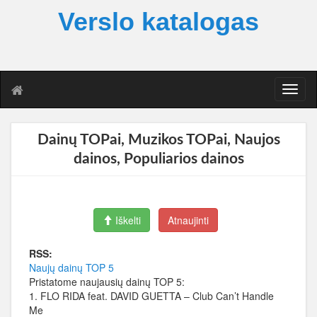
Verslo katalogas
T
o
g
g
Dainų TOPai, Muzikos TOPai, Naujos
l
dainos, Populiarios dainos
e
n
a
v
i
Iškelti
Atnaujinti
g
a
RSS:
t
Naujų dainų TOP 5
i
Pristatome naujausių dainų TOP 5:
o
1. FLO RIDA feat. DAVID GUETTA – Club Can’t Handle
n
Me