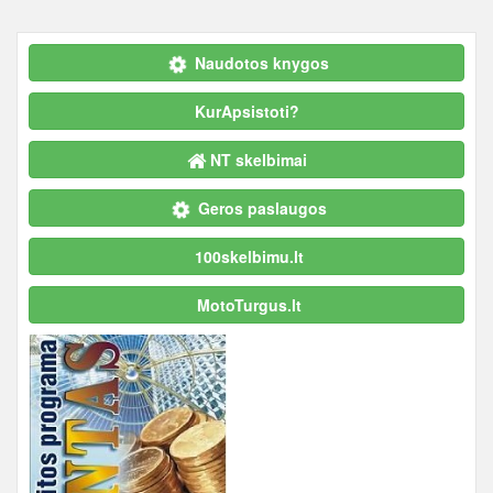
Naudotos knygos
KurApsistoti?
NT skelbimai
Geros paslaugos
100skelbimu.lt
MotoTurgus.lt