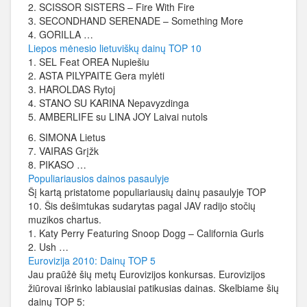
2. SCISSOR SISTERS – Fire With Fire
3. SECONDHAND SERENADE – Something More
4. GORILLA …
Liepos mėnesio lietuviškų dainų TOP 10
1. SEL Feat OREA Nupiešiu
2. ASTA PILYPAITE Gera mylėti
3. HAROLDAS Rytoj
4. STANO SU KARINA Nepavyzdinga
5. AMBERLIFE su LINA JOY Laivai nutols
6. SIMONA Lietus
7. VAIRAS Grįžk
8. PIKASO …
Populiariausios dainos pasaulyje
Šį kartą pristatome populiariausių dainų pasaulyje TOP
10. Šis dešimtukas sudarytas pagal JAV radijo stočių
muzikos chartus.
1. Katy Perry Featuring Snoop Dogg – California Gurls
2. Ush …
Eurovizija 2010: Dainų TOP 5
Jau praūžė šių metų Eurovizijos konkursas. Eurovizijos
žiūrovai išrinko labiausiai patikusias dainas. Skelbiame šių
dainų TOP 5: