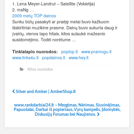
1. Lena Meyer-Landrut – Satellite (Vokietija)
2. maNg …
2009 metų TOP dainos
Sunku būtų pasakyti ar praėję metai buvo kažkuom
išskirtiniai muzikine prasme. Dainų buvo sukurta daug ir
įvairių, vienos tapo hitais, kitos sulaukė mažesnio
susidomėjimo. Todėl norėtume …
Tinklalapio nuorodos:
poptop.lt
www.pramogu.lt
www.links4u.lt
popdainos.lt
www.hey.lt
Kitos nuorodos
Silver and Amber | AmberShop.lt
www.rankdarbiai24.lt – Mezgimas, Nėrimas, Siuvinėjimas,
Papuošalai, Darbai iš popieriaus, Vyrų kampelis, Įdomybės,
Diskusijų Forumas bei Naujienos.