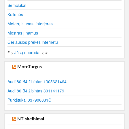
Semčiukai
Kelionės
Moterų klubas, interjeras
Mestras į namus
Geriausios prekės internetu
# >
Jūsų nuoroda!
< #
MotoTurgus
Audi 80 B4 žibintas 1305621464
Audi 80 B4 žibintas 301141179
Purkštukai 037906031C
NT skelbimai