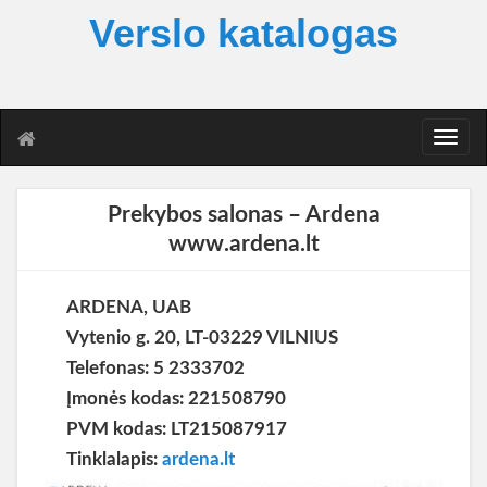
Verslo katalogas
T
o
g
g
Prekybos salonas – Ardena
l
www.ardena.lt
e
n
a
ARDENA, UAB
v
i
Vytenio g. 20, LT-03229 VILNIUS
g
Telefonas: 5 2333702
a
Įmonės kodas: 221508790
t
i
PVM kodas: LT215087917
o
Tinklalapis:
ardena.lt
n