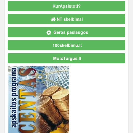
KurApsistoti?
NT skelbimai
Geros paslaugos
100skelbimu.lt
MotoTurgus.lt