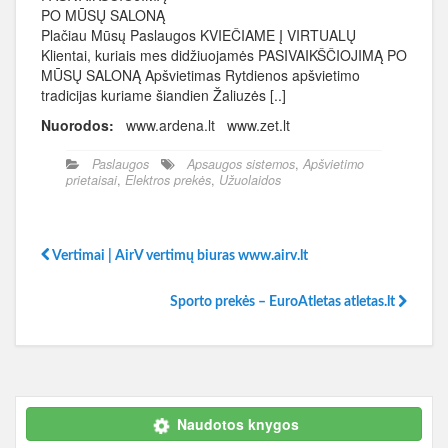
PO MŪSŲ SALONĄ
Plačiau Mūsų Paslaugos KVIEČIAME Į VIRTUALŲ
Klientai, kuriais mes didžiuojamės PASIVAIKŠČIOJIMĄ PO
MŪSŲ SALONĄ Apšvietimas Rytdienos apšvietimo
tradicijas kuriame šiandien Žaliuzės [..]
Nuorodos:
www.ardena.lt www.zet.lt
Paslaugos
Apsaugos sistemos
,
Apšvietimo
prietaisai
,
Elektros prekės
,
Užuolaidos
Vertimai | AirV vertimų biuras www.airv.lt
Sporto prekės – EuroAtletas atletas.lt
Naudotos knygos