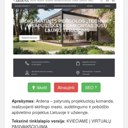
Iškelti
Atnaujinti
SEO ?
Aprašymas:
Ardena – patyrusių projektuotojų komanda,
realizuojanti skirtingo masto, sudėtingumo ir pobūdžio
apšvietimo projektus Lietuvoje ir užsienyje.
Tekstinė tinklalapio versija:
KVIEČIAME Į VIRTUALŲ
PASIVAIKŠČIOJIMĄ