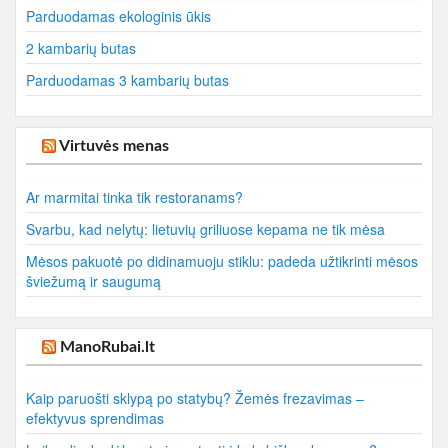
Parduodamas ekologinis ūkis
2 kambarių butas
Parduodamas 3 kambarių butas
Virtuvės menas
Ar marmitai tinka tik restoranams?
Svarbu, kad nelytų: lietuvių griliuose kepama ne tik mėsa
Mėsos pakuotė po didinamuoju stiklu: padeda užtikrinti mėsos
šviežumą ir saugumą
ManoRubai.lt
Kaip paruošti sklypą po statybų? Žemės frezavimas –
efektyvus sprendimas