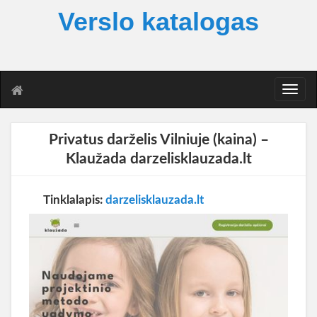
Verslo katalogas
T
o
g
g
Privatus darželis Vilniuje (kaina) –
l
Klaužada darzelisklauzada.lt
e
n
a
Tinklalapis:
darzelisklauzada.lt
v
i
g
a
t
i
o
n