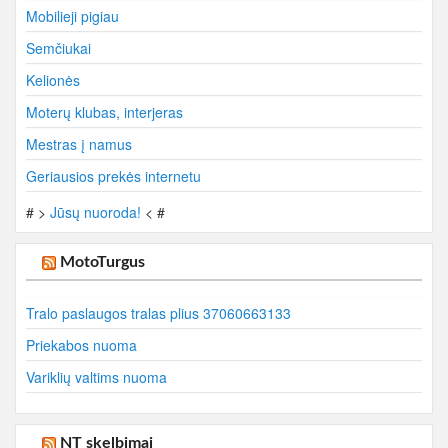
Mobilieji pigiau
Semčiukai
Kelionės
Moterų klubas, interjeras
Mestras į namus
Geriausios prekės internetu
# >
Jūsų nuoroda!
< #
MotoTurgus
Tralo paslaugos tralas plius 37060663133
Priekabos nuoma
Variklių valtims nuoma
NT skelbimai