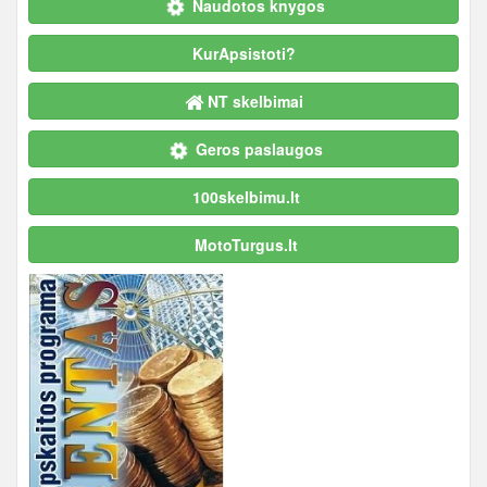
Naudotos knygos
KurApsistoti?
NT skelbimai
Geros paslaugos
100skelbimu.lt
MotoTurgus.lt