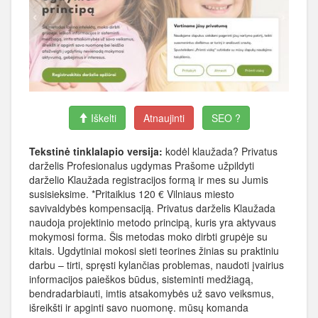
Iškelti
Atnaujinti
SEO ?
Tekstinė tinklalapio versija:
kodėl klaužada? Privatus
darželis Profesionalus ugdymas Prašome užpildyti
darželio Klaužada registracijos formą ir mes su Jumis
susisieksime. *Pritaikius 120 € Vilniaus miesto
savivaldybės kompensaciją. Privatus darželis Klaužada
naudoja projektinio metodo principą, kuris yra aktyvaus
mokymosi forma. Šis metodas moko dirbti grupėje su
kitais. Ugdytiniai mokosi sieti teorines žinias su praktiniu
darbu – tirti, spręsti kylančias problemas, naudoti įvairius
informacijos paieškos būdus, sisteminti medžiagą,
bendradarbiauti, imtis atsakomybės už savo veiksmus,
išreikšti ir apginti savo nuomonę. mūsų komanda