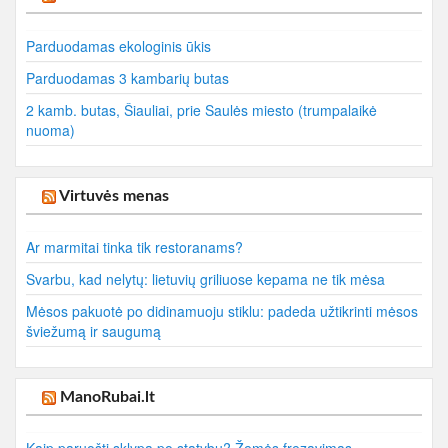
Parduodamas ekologinis ūkis
Parduodamas 3 kambarių butas
2 kamb. butas, Šiauliai, prie Saulės miesto (trumpalaikė
nuoma)
Virtuvės menas
Ar marmitai tinka tik restoranams?
Svarbu, kad nelytų: lietuvių griliuose kepama ne tik mėsa
Mėsos pakuotė po didinamuoju stiklu: padeda užtikrinti mėsos
šviežumą ir saugumą
ManoRubai.lt
Kaip paruošti sklypą po statybų? Žemės frezavimas –