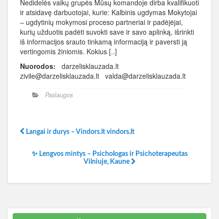
Nedidelės vaikų grupės Mūsų komandoje dirba kvalifikuoti
ir atsidavę darbuotojai, kurie: Kalbinis ugdymas Mokytojai
– ugdytinių mokymosi proceso partneriai ir padėjėjai,
kurių užduotis padėti suvokti save ir savo aplinką, išrinkti
iš informacijos srauto tinkamą informaciją ir paversti ją
vertingomis žiniomis. Kokius [..]
Nuorodos:
darzelisklauzada.lt
zivile@darzelisklauzada.lt valda@darzelisklauzada.lt
Paslaugos
Langai ir durys – Vindors.lt vindors.lt
✨ Lengvos mintys – Psichologas ir Psichoterapeutas
Vilniuje, Kaune