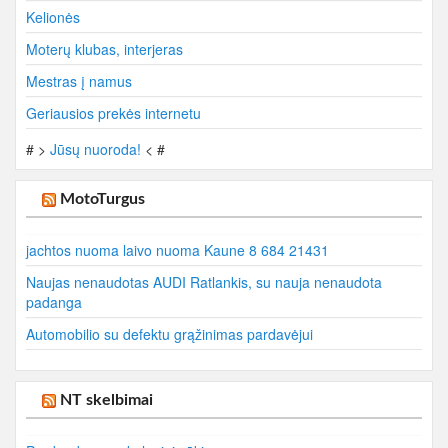
Kelionės
Moterų klubas, interjeras
Mestras į namus
Geriausios prekės internetu
# >
Jūsų nuoroda!
< #
MotoTurgus
jachtos nuoma laivo nuoma Kaune 8 684 21431
Naujas nenaudotas AUDI Ratlankis, su nauja nenaudota
padanga
Automobilio su defektu grąžinimas pardavėjui
NT skelbimai