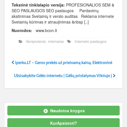
Tekstinė tinklalapio versija:
PROFESIONALIOS SEM &
SEO PASLAUGOS SEO paslaugos Pardavimų
skatinimas Svetainių ir verslo auditas Reklama internete
Svetainių kūrimas ir atnaujinimas &nbsp [..]
Nuorodos:
www.bcon.lt
Kompiuteriai, internetas
Interneto paslaugos
iperku.LT – Geros prekės už prieinamą kainą. Elektroninė
Užsisakykite Gėlės internetu | Gėlių pristatymas Vilniuje į
Naudotos knygos
KurApsistoti?