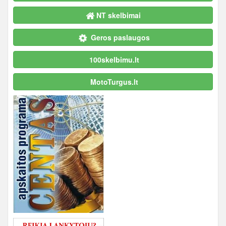
NT skelbimai
Geros paslaugos
100skelbimu.lt
MotoTurgus.lt