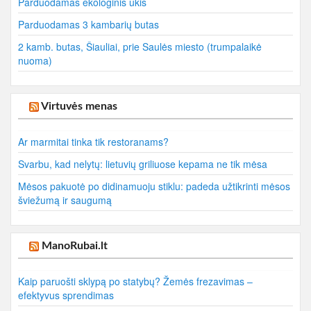
Parduodamas ekologinis ūkis
Parduodamas 3 kambarių butas
2 kamb. butas, Šiauliai, prie Saulės miesto (trumpalaikė
nuoma)
Virtuvės menas
Ar marmitai tinka tik restoranams?
Svarbu, kad nelytų: lietuvių griliuose kepama ne tik mėsa
Mėsos pakuotė po didinamuoju stiklu: padeda užtikrinti mėsos
šviežumą ir saugumą
ManoRubai.lt
Kaip paruošti sklypą po statybų? Žemės frezavimas –
efektyvus sprendimas