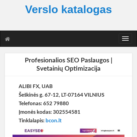
Verslo katalogas
T
o
g
g
Profesionalios SEO Paslaugos |
l
Svetainių Optimizacija
e
n
a
ALIBI FX, UAB
v
i
Šeškinės g. 67-12, LT-07164 VILNIUS
g
Telefonas: 652 79880
a
Įmonės kodas: 302554581
t
i
Tinklalapis:
bcon.lt
o
n