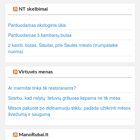
NT skelbimai
Parduodamas ekologinis ūkis
Parduodamas 3 kambarių butas
2 kamb. butas, Šiauliai, prie Saulės miesto (trumpalaikė
nuoma)
Virtuvės menas
Ar marmitai tinka tik restoranams?
Svarbu, kad nelytų: lietuvių griliuose kepama ne tik mėsa
Mėsos pakuotė po didinamuoju stiklu: padeda užtikrinti mėsos
šviežumą ir saugumą
ManoRubai.lt