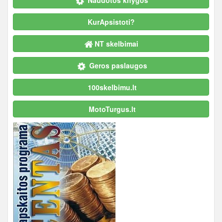
KurApsistoti?
NT skelbimai
Geros paslaugos
100skelbimu.lt
MotoTurgus.lt