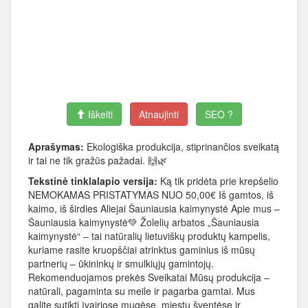
Iškelti
Atnaujinti
SEO ?
Aprašymas:
Ekologiška produkcija, stiprinančios sveikatą
ir tai ne tik gražūs pažadai. 🙌🌿
Tekstinė tinklalapio versija:
Ką tik pridėta prie krepšelio
NEMOKAMAS PRISTATYMAS NUO 50,00€ Iš gamtos, iš
kaimo, iš širdies Aliejai Šauniausia kaimynystė Apie mus –
Šauniausia kaimynystė💚 Žolelių arbatos „Šauniausia
kaimynystė“ – tai natūralių lietuviškų produktų kampelis,
kuriame rasite kruopščiai atrinktus gaminius iš mūsų
partnerių – ūkininkų ir smulkiųjų gamintojų.
Rekomenduojamos prekės Sveikatai Mūsų produkcija –
natūrali, pagaminta su meile ir pagarba gamtai. Mus
galite sutikti įvairiose mugėse, miestų šventėse ir