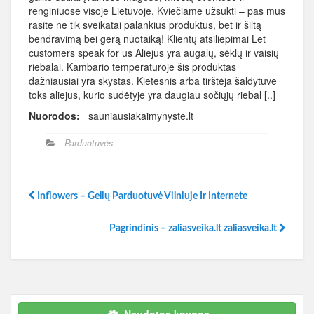
renginiuose visoje Lietuvoje. Kviečiame užsukti – pas mus
rasite ne tik sveikatai palankius produktus, bet ir šiltą
bendravimą bei gerą nuotaiką! Klientų atsiliepimai Let
customers speak for us Aliejus yra augalų, sėklų ir vaisių
riebalai. Kambario temperatūroje šis produktas
dažniausiai yra skystas. Kietesnis arba tirštėja šaldytuve
toks aliejus, kurio sudėtyje yra daugiau sočiųjų riebal [..]
Nuorodos:
sauniausiakaimynyste.lt
Parduotuvės
Inflowers – Gelių Parduotuvė Vilniuje Ir Internete
Pagrindinis – zaliasveika.lt zaliasveika.lt
Naudotos knygos