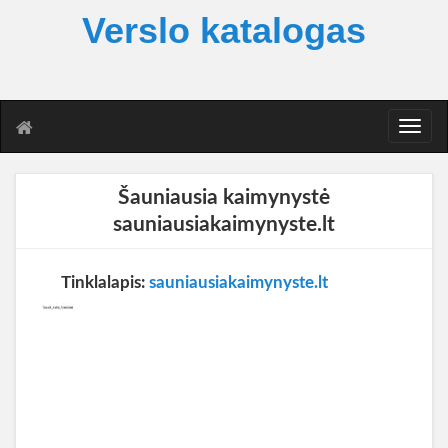
Verslo katalogas
T
o
g
g
Šauniausia kaimynystė
l
sauniausiakaimynyste.lt
e
n
a
Tinklalapis:
sauniausiakaimynyste.lt
v
i
g
a
t
i
o
n