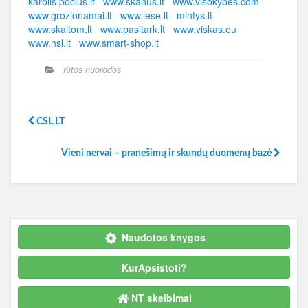
karolis.pocius.lt
www.skanus.lt
www.visokybes.com
www.grozionamai.lt
www.lese.lt
mintys.lt
www.skaitom.lt
www.pasitark.lt
www.viskas.eu
www.nsl.lt
www.smart-shop.lt
Kitos nuorodos
CSL.LT
Vieni nervai – pranešimų ir skundų duomenų bazė
Naudotos knygos
KurApsistoti?
NT skelbimai