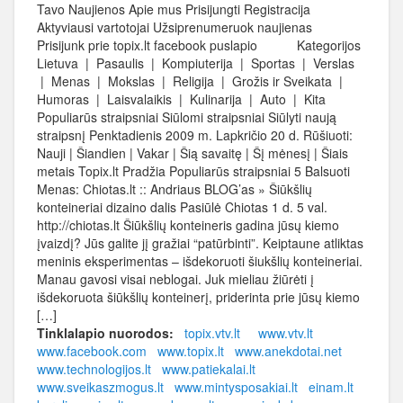
Tavo Naujienos Apie mus Prisijungti Registracija
Aktyviausi vartotojai Užsiprenumeruok naujienas
Prisijunk prie topix.lt facebook puslapio Kategorijos
Lietuva | Pasaulis | Kompiuterija | Sportas | Verslas
| Menas | Mokslas | Religija | Grožis ir Sveikata |
Humoras | Laisvalaikis | Kulinarija | Auto | Kita
Populiarūs straipsniai Siūlomi straipsniai Siūlyti naują
straipsnį Penktadienis 2009 m. Lapkričio 20 d. Rūšiuoti:
Nauji | Šiandien | Vakar | Šią savaitę | Šį mėnesį | Šiais
metais Topix.lt Pradžia Populiarūs straipsniai 5 Balsuoti
Menas: Chiotas.lt :: Andriaus BLOG’as » Šiūkšlių
konteineriai dizaino dalis Pasiūlė Chiotas 1 d. 5 val.
http://chiotas.lt Šiūkšlių konteineris gadina jūsų kiemo
įvaizdį? Jūs galite jį gražiai “patūrbinti”. Keiptaune atliktas
meninis eksperimentas – išdekoruoti šiukšlių konteineriai.
Manau gavosi visai neblogai. Juk mieliau žiūrėti į
išdekoruota šiūkšlių konteinerį, priderinta prie jūsų kiemo
[…]
Tinklalapio nuorodos:
topix.vtv.lt
www.vtv.lt
www.facebook.com
www.topix.lt
www.anekdotai.net
www.technologijos.lt
www.patiekalai.lt
www.sveikaszmogus.lt
www.mintysposakiai.lt
einam.lt