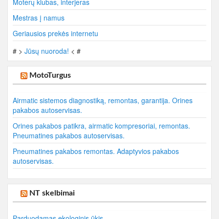
Moterų klubas, interjeras
Mestras į namus
Geriausios prekės internetu
# >
Jūsų nuoroda!
< #
MotoTurgus
Airmatic sistemos diagnostiką, remontas, garantija. Orines
pakabos autoservisas.
Orines pakabos patikra, airmatic kompresoriai, remontas.
Pneumatines pakabos autoservisas.
Pneumatines pakabos remontas. Adaptyvios pakabos
autoservisas.
NT skelbimai
Parduodamas ekologinis ūkis