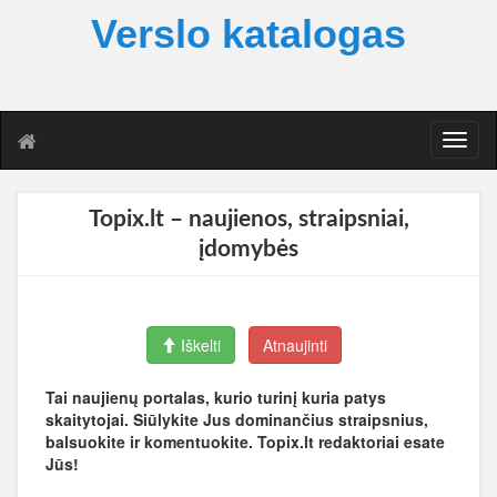
Verslo katalogas
T
o
g
g
Topix.lt – naujienos, straipsniai,
l
įdomybės
e
n
a
v
i
Iškelti
Atnaujinti
g
a
Tai naujienų portalas, kurio turinį kuria patys
t
skaitytojai. Siūlykite Jus dominančius straipsnius,
i
balsuokite ir komentuokite. Topix.lt redaktoriai esate
o
Jūs!
n