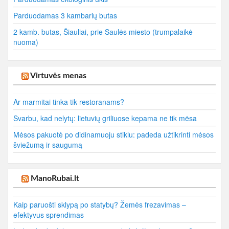
Parduodamas 3 kambarių butas
2 kamb. butas, Šiauliai, prie Saulės miesto (trumpalaikė
nuoma)
Virtuvės menas
Ar marmitai tinka tik restoranams?
Svarbu, kad nelytų: lietuvių griliuose kepama ne tik mėsa
Mėsos pakuotė po didinamuoju stiklu: padeda užtikrinti mėsos
šviežumą ir saugumą
ManoRubai.lt
Kaip paruošti sklypą po statybų? Žemės frezavimas –
efektyvus sprendimas