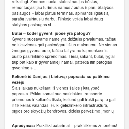
reikalingi. Žmonės nuolat statosi naujus būstus,
remontuojasi jau turimus namus / butus ir pan. Statybos
paslaugos – labai platus terminas, apimantis ilgiausią
sąrašą įvairiausių darbų. Rinkoje veikia labai daug
statybos paslaugas si …
Butai – kodėl gyventi juose yra patogu?
Gyventi nuosavame name yra didžiulis privalumas, tačiau
ne kiekvienas gali pasimėgauti šiuo malonumu. Ne vienas
žmogus gyvena bute, tačiau tai yra ne ką menkesnis
būsto pasirinkimo sprendimas. Tiesą sakant, butai, lygiai
taip pat kaip ir gyvenamieji namai, pateikia itin patogias
gyvenimo s …
Kelionė iš Danijos į Lietuvą: paprasta su patikimu
vežėju
Šiais laikais nukeliauti iš vienos šalies į kitą ypač
paprasta. Priklausomai nuo pasirinktos transporto
priemonės ir kelionės tikslo, kelionė gali trukti parą, o gali
ir tik kelias valandas. Puiki geležinkelio infrastruktūra,
pigios oro skrydžių bendrovės, didelis pervežimo įmonių
…
Aprašymas:
Praktiški patarimai – praktiškiems žmonėms!