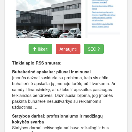
Iškelti
Atnaujinti
SEO ?
Tinklalapio RSS srautas:
Buhalterinė apskaita: pliusai ir minusai
Įmonės dažnai susiduria su problema, kaip vis dėlto
buhalterinė apskaita jų įmonėje turėtų būti tvarkoma. Ar
samdyti finansininkę, ar užteks ir apskaitos paslaugas
teikiančios bendrovės. Dažniausiai bijoma, jog įmonės
paskirta buhalterė nesusitvarkys su reikiamomis
užduotimis …
Statybos darbai: profesionalumo ir medžiagų
kokybės svarba
Statybos darbai neišvengiamai buvo reikalingi ir bus