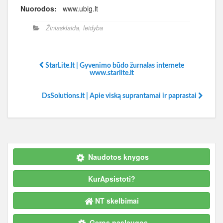
Nuorodos:
www.ubig.lt
Žiniasklaida, leidyba
StarLite.lt | Gyvenimo būdo žurnalas internete
www.starlite.lt
DsSolutions.lt | Apie viską suprantamai ir paprastai
Naudotos knygos
KurApsistoti?
NT skelbimai
Geros paslaugos