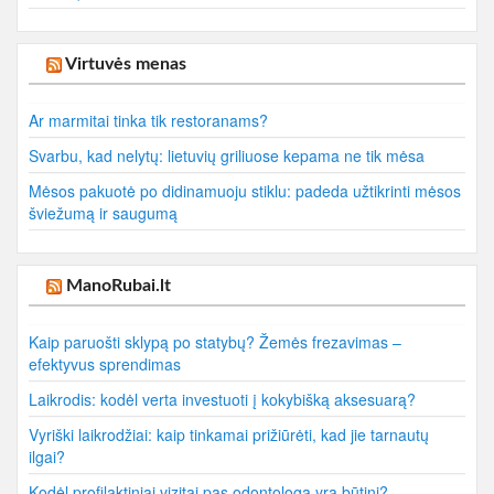
Virtuvės menas
Ar marmitai tinka tik restoranams?
Svarbu, kad nelytų: lietuvių griliuose kepama ne tik mėsa
Mėsos pakuotė po didinamuoju stiklu: padeda užtikrinti mėsos
šviežumą ir saugumą
ManoRubai.lt
Kaip paruošti sklypą po statybų? Žemės frezavimas –
efektyvus sprendimas
Laikrodis: kodėl verta investuoti į kokybišką aksesuarą?
Vyriški laikrodžiai: kaip tinkamai prižiūrėti, kad jie tarnautų
ilgai?
Kodėl profilaktiniai vizitai pas odontologą yra būtini?