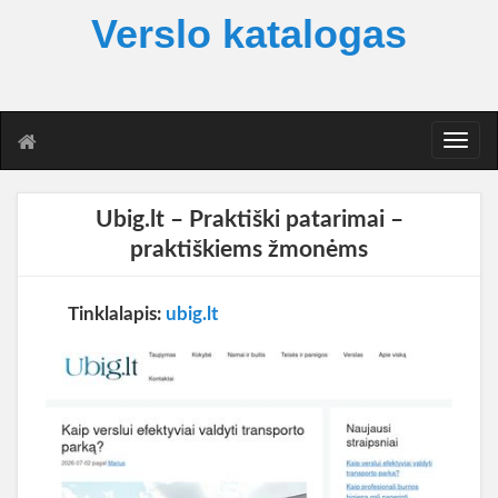
Verslo katalogas
T
o
g
g
Ubig.lt – Praktiški patarimai –
l
praktiškiems žmonėms
e
n
a
Tinklalapis:
ubig.lt
v
i
g
a
t
i
o
n