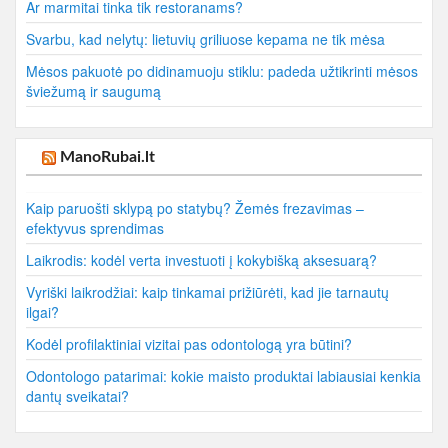
Ar marmitai tinka tik restoranams?
Svarbu, kad nelytų: lietuvių griliuose kepama ne tik mėsa
Mėsos pakuotė po didinamuoju stiklu: padeda užtikrinti mėsos
šviežumą ir saugumą
ManoRubai.lt
Kaip paruošti sklypą po statybų? Žemės frezavimas –
efektyvus sprendimas
Laikrodis: kodėl verta investuoti į kokybišką aksesuarą?
Vyriški laikrodžiai: kaip tinkamai prižiūrėti, kad jie tarnautų
ilgai?
Kodėl profilaktiniai vizitai pas odontologą yra būtini?
Odontologo patarimai: kokie maisto produktai labiausiai kenkia
dantų sveikatai?