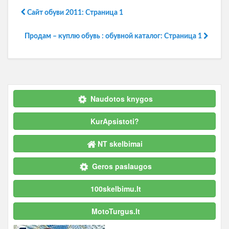
Сайт обуви 2011: Страница 1
Продам – куплю обувь : обувной каталог: Страница 1
Naudotos knygos
KurApsistoti?
NT skelbimai
Geros paslaugos
100skelbimu.lt
MotoTurgus.lt