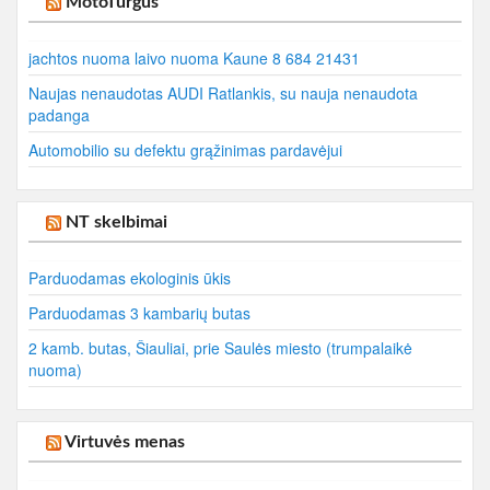
MotoTurgus
jachtos nuoma laivo nuoma Kaune 8 684 21431
Naujas nenaudotas AUDI Ratlankis, su nauja nenaudota
padanga
Automobilio su defektu grąžinimas pardavėjui
NT skelbimai
Parduodamas ekologinis ūkis
Parduodamas 3 kambarių butas
2 kamb. butas, Šiauliai, prie Saulės miesto (trumpalaikė
nuoma)
Virtuvės menas