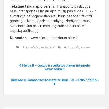
Tekstinė tinklalapio versija:
Transporto paslaugos
Mūsų transportas Plačiau apie mūsų paslaugas Ollex.lt
svetainėje naudojami slapukai, kurie padeda užtikrinti
geresnę teikiamų paslaugų kokybę. Naršydami mūsų
svetainėje Jūs patvirtinate, jog sutinkate su ollex.lt
slapukų politika [..]
Nuorodos:
www.ollex.lt transferas.ollex.lt
Automobiliai, motociklai
Automobilių nuoma
Herba.lt – Grožio ir sveikatos prekės internetu
www.herba.lt
Tailando ir Kambodžos Masažai Vilnius. Tel. +37067799165