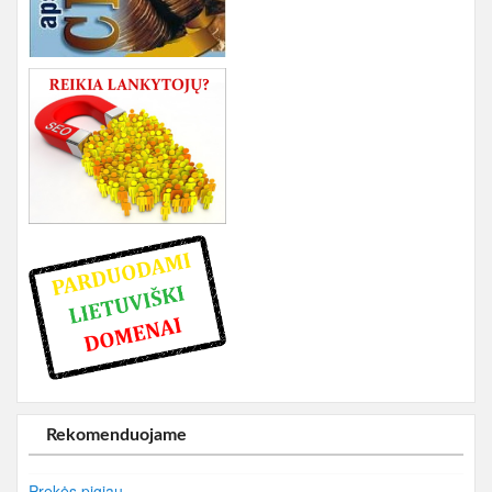
Rekomenduojame
Prekės pigiau