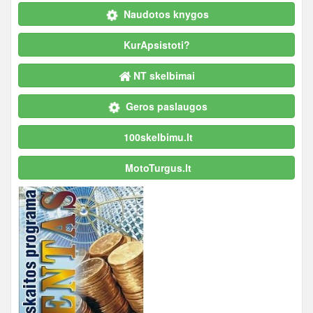
Naudotos knygos
KurApsistoti?
NT skelbimai
Geros paslaugos
100skelbimu.lt
MotoTurgus.lt