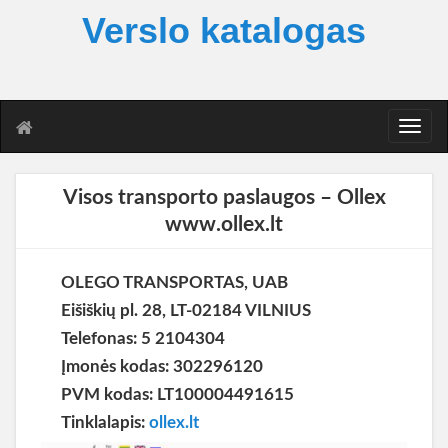
Verslo katalogas
T
o
g
g
Visos transporto paslaugos – Ollex
l
www.ollex.lt
e
n
a
OLEGO TRANSPORTAS, UAB
v
i
Eišiškių pl. 28, LT-02184 VILNIUS
g
Telefonas: 5 2104304
a
Įmonės kodas: 302296120
t
i
PVM kodas: LT100004491615
o
Tinklalapis:
ollex.lt
n