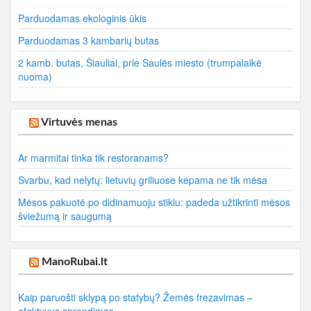
Parduodamas ekologinis ūkis
Parduodamas 3 kambarių butas
2 kamb. butas, Šiauliai, prie Saulės miesto (trumpalaikė
nuoma)
Virtuvės menas
Ar marmitai tinka tik restoranams?
Svarbu, kad nelytų: lietuvių griliuose kepama ne tik mėsa
Mėsos pakuotė po didinamuoju stiklu: padeda užtikrinti mėsos
šviežumą ir saugumą
ManoRubai.lt
Kaip paruošti sklypą po statybų? Žemės frezavimas –