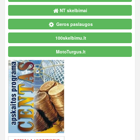
NT skelbimai
Geros paslaugos
100skelbimu.lt
MotoTurgus.lt