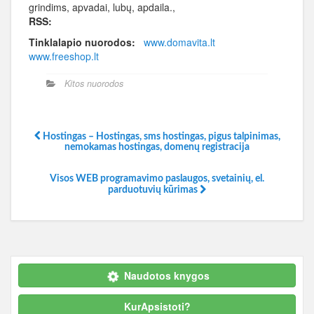
grindims, apvadai, lubų, apdaila.,
RSS:
Tinklalapio nuorodos:
www.domavita.lt
www.freeshop.lt
Kitos nuorodos
Hostingas – Hostingas, sms hostingas, pigus talpinimas,
nemokamas hostingas, domenų registracija
Visos WEB programavimo paslaugos, svetainių, el.
parduotuvių kūrimas
Naudotos knygos
KurApsistoti?