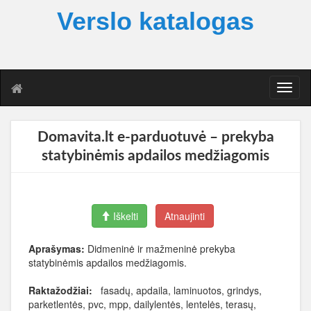
Verslo katalogas
T
o
g
g
Domavita.lt e-parduotuvė – prekyba
l
statybinėmis apdailos medžiagomis
e
n
a
v
i
Iškelti
Atnaujinti
g
a
Aprašymas:
Didmeninė ir mažmeninė prekyba
t
statybinėmis apdailos medžiagomis.
i
o
Raktažodžiai:
fasadų, apdaila, laminuotos, grindys,
n
parketlentės, pvc, mpp, dailylentės, lentelės, terasų,