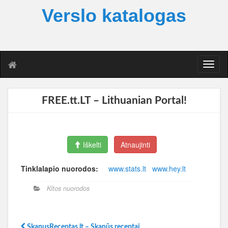
Verslo katalogas
T
o
g
g
FREE.tt.LT – Lithuanian Portal!
l
e
n
a
Iškelti
Atnaujinti
v
i
g
Tinklalapio nuorodos:
www.stats.lt
www.hey.lt
a
t
Kitos nuorodos
i
o
n
SkanusReceptas.lt – Skanūs receptai