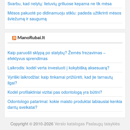
Svarbu, kad nelytų: lietuvių griliuose kepama ne tik mėsa
Mėsos pakuotė po didinamuoju stiklu: padeda užtikrinti mėsos
šviežumą ir saugumą
ManoRubai.lt
Kaip paruošti sklypą po statybų? Žemės frezavimas –
efektyvus sprendimas
Laikrodis: kodėl verta investuoti į kokybišką aksesuarą?
Vyriški laikrodžiai: kaip tinkamai prižiūrėti, kad jie tarnautų
ilgai?
Kodėl profilaktiniai vizitai pas odontologą yra būtini?
Odontologo patarimai: kokie maisto produktai labiausiai kenkia
dantų sveikatai?
Copyright © 2010-2026
Verslo katalogas
Paslaugų taisyklės