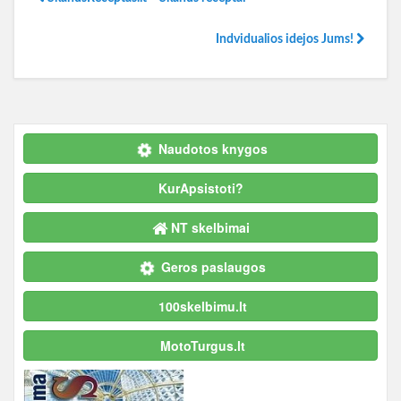
Indvidualios idejos Jums!
Naudotos knygos
KurApsistoti?
NT skelbimai
Geros paslaugos
100skelbimu.lt
MotoTurgus.lt