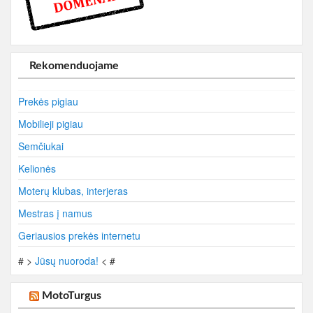
Rekomenduojame
Prekės pigiau
Mobilieji pigiau
Semčiukai
Kelionės
Moterų klubas, interjeras
Mestras į namus
Geriausios prekės internetu
# >
Jūsų nuoroda!
< #
MotoTurgus