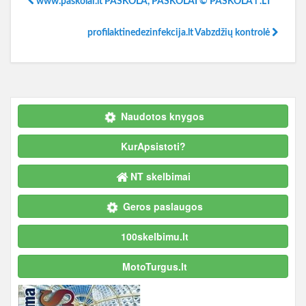
www.paskolai.lt PASKOLA, PASKOLAI © PASKOLA i .LT
profilaktinedezinfekcija.lt Vabzdžių kontrolė
Naudotos knygos
KurApsistoti?
NT skelbimai
Geros paslaugos
100skelbimu.lt
MotoTurgus.lt