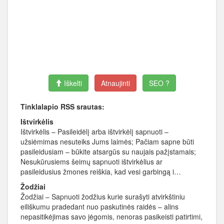
Iškelti
Atnaujinti
SEO ?
Tinklalapio RSS srautas:
Ištvirkėlis
Ištvirkėlis – Pasileidėlį arba ištvirkėlį sapnuoti –
užsiėmimas nesuteiks Jums laimės; Pačiam sapne būti
pasileidusiam – būkite atsargūs su naujais pažįstamais;
Nesukūrusiems šeimų sapnuoti ištvirkėlius ar
pasileidusius žmones reiškia, kad vesi garbingą i…
Žodžiai
Žodžiai – Sapnuoti žodžius kurie surašyti atvirkštiniu
eiliškumu pradedant nuo paskutinės raidės – alins
nepasitikėjimas savo jėgomis, nenoras pasikeisti patirtimi,