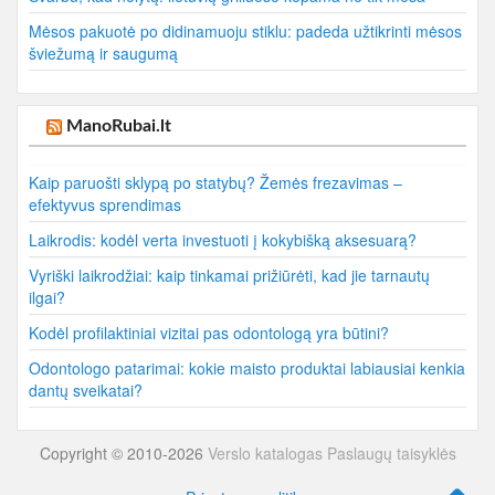
Mėsos pakuotė po didinamuoju stiklu: padeda užtikrinti mėsos
šviežumą ir saugumą
ManoRubai.lt
Kaip paruošti sklypą po statybų? Žemės frezavimas –
efektyvus sprendimas
Laikrodis: kodėl verta investuoti į kokybišką aksesuarą?
Vyriški laikrodžiai: kaip tinkamai prižiūrėti, kad jie tarnautų
ilgai?
Kodėl profilaktiniai vizitai pas odontologą yra būtini?
Odontologo patarimai: kokie maisto produktai labiausiai kenkia
dantų sveikatai?
Copyright © 2010-2026
Verslo katalogas
Paslaugų taisyklės