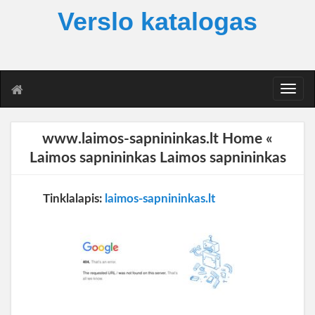
Verslo katalogas
T
o
g
g
www.laimos-sapnininkas.lt Home «
l
Laimos sapnininkas Laimos sapnininkas
e
n
a
Tinklalapis:
laimos-sapnininkas.lt
v
i
g
a
t
i
o
n