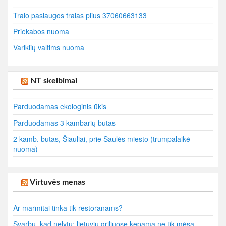
Tralo paslaugos tralas plius 37060663133
Priekabos nuoma
Variklių valtims nuoma
NT skelbimai
Parduodamas ekologinis ūkis
Parduodamas 3 kambarių butas
2 kamb. butas, Šiauliai, prie Saulės miesto (trumpalaikė
nuoma)
Virtuvės menas
Ar marmitai tinka tik restoranams?
Svarbu, kad nelytų: lietuvių griliuose kepama ne tik mėsa