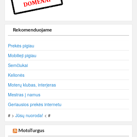
Rekomenduojame
Prekės pigiau
Mobilieji pigiau
Semčiukai
Kelionės
Moterų klubas, interjeras
Mestras į namus
Geriausios prekės internetu
# >
Jūsų nuoroda!
< #
MotoTurgus