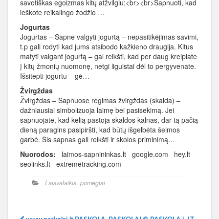
savotiškas egoizmas kitų atžvilgiu;<br><br>Sapnuoti, kad
ieškote reikalingo žodžio …
Jogurtas
Jogurtas – Sapne valgyti jogurtą – nepasitikėjimas savimi,
t.p gali rodyti kad jums atsibodo kažkieno draugija. Kitus
matyti valgant jogurtą – gal reikšti, kad per daug kreipiate
į kitų žmonių nuomonę, netgi liguistai dėl to pergyvenate.
Išsitepti jogurtu – gė…
Žvirgždas
Žvirgždas – Sapnuose regimas žvirgždas (skalda) –
dažniausiai simbolizuoja laimę bei pasisekimą. Jei
sapnuojate, kad kelią pastoja skaldos kalnas, dar tą pačią
dieną paragins pasipiršti, kad būtų išgelbėta šeimos
garbė. Šis sapnas gali reikšti ir skolos priminimą…
Nuorodos:
laimos-sapnininkas.lt google.com hey.lt
seolinks.lt extremetracking.com
Laisvalaikis, pomėgiai