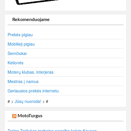
Rekomenduojame
Prekės pigiau
Mobilieji pigiau
Semčiukai
Kelionės
Moterų klubas, interjeras
Mestras į namus
Geriausios prekės internetu
# >
Jūsų nuoroda!
< #
MotoTurgus
Tralas Traliukas technine pagalba kelyje Kaunas