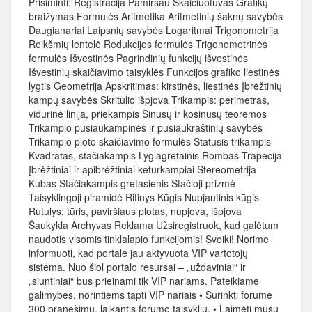
Prisiminti: Registracija Pamiršau Skaičiuotuvas Grafikų
braižymas Formulės Aritmetika Aritmetinių šaknų savybės
Daugianariai Laipsnių savybės Logaritmai Trigonometrija
Reikšmių lentelė Redukcijos formulės Trigonometrinės
formulės Išvestinės Pagrindinių funkcijų išvestinės
Išvestinių skaičiavimo taisyklės Funkcijos grafiko liestinės
lygtis Geometrija Apskritimas: kirstinės, liestinės Įbrėžtinių
kampų savybės Skritulio išpjova Trikampis: perimetras,
vidurinė linija, priekampis Sinusų ir kosinusų teoremos
Trikampio pusiaukampinės ir pusiaukraštinių savybės
Trikampio ploto skaičiavimo formulės Statusis trikampis
Kvadratas, stačiakampis Lygiagretainis Rombas Trapecija
Įbrėžtiniai ir apibrėžtiniai keturkampiai Stereometrija
Kubas Stačiakampis gretasienis Stačioji prizmė
Taisyklingoji piramidė Ritinys Kūgis Nupjautinis kūgis
Rutulys: tūris, paviršiaus plotas, nupjova, išpjova
Šaukykla Archyvas Reklama Užsiregistruok, kad galėtum
naudotis visomis tinklalapio funkcijomis! Sveiki! Norime
informuoti, kad portale jau aktyvuota VIP vartotojų
sistema. Nuo šiol portalo resursai – „uždaviniai“ ir
„siuntiniai“ bus prieinami tik VIP nariams. Pateikiame
galimybes, norintiems tapti VIP nariais • Surinkti forume
300 pranešimų, laikantis forumo taisyklių. • Laimėti mūsų