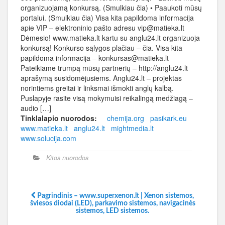
organizuojamą konkursą. (Smulkiau čia) • Paaukoti mūsų
portalui. (Smulkiau čia) Visa kita papildoma informacija
apie VIP – elektroninio pašto adresu vip@matieka.lt
Dėmesio! www.matieka.lt kartu su anglu24.lt organizuoja
konkursą! Konkurso sąlygos plačiau – čia. Visa kita
papildoma informacija – konkursas@matieka.lt
Pateikiame trumpą mūsų partnerių – http://anglu24.lt
aprašymą susidomėjusiems. Anglu24.lt – projektas
norintiems greitai ir linksmai išmokti anglų kalbą.
Puslapyje rasite visą mokymuisi reikalingą medžiagą –
audio […]
Tinklalapio nuorodos:
chemija.org
pasikark.eu
www.matieka.lt
anglu24.lt
mightmedia.lt
www.solucija.com
Kitos nuorodos
Pagrindinis – www.superxenon.lt | Xenon sistemos,
šviesos diodai (LED), parkavimo sistemos, navigacinės
sistemos, LED sistemos.