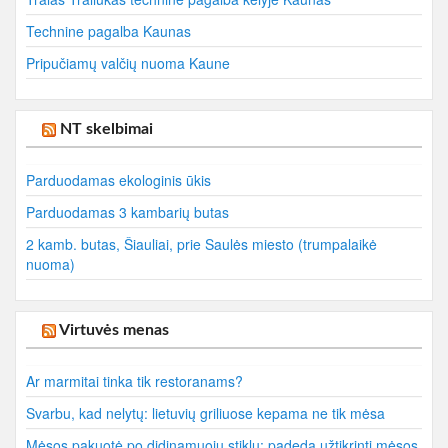
Technine pagalba Kaunas
Pripučiamų valčių nuoma Kaune
NT skelbimai
Parduodamas ekologinis ūkis
Parduodamas 3 kambarių butas
2 kamb. butas, Šiauliai, prie Saulės miesto (trumpalaikė
nuoma)
Virtuvės menas
Ar marmitai tinka tik restoranams?
Svarbu, kad nelytų: lietuvių griliuose kepama ne tik mėsa
Mėsos pakuotė po didinamuoju stiklu: padeda užtikrinti mėsos