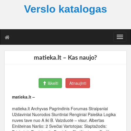
Verslo katalogas
T
o
g
g
matieka.lt – Kas naujo?
l
e
n
a
Iškelti
Atnaujinti
v
i
g
matieka.lt –
a
t
matieka.lt Archyvas Pagrindinis Forumas Straipsniai
i
Uždaviniai Nuorodos Siuntiniai Renginiai Paieška Logika
o
nuves tave nuo A iki B. Vaizduotė – visur. Albertas
n
Einšteinas Naršo: 2 Svečiai Vartotojas: Slaptažodis: