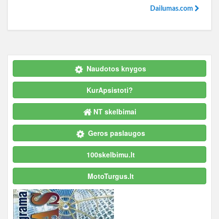
Dailumas.com
Naudotos knygos
KurApsistoti?
NT skelbimai
Geros paslaugos
100skelbimu.lt
MotoTurgus.lt