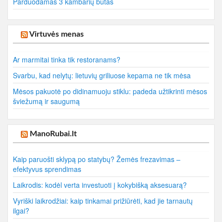
Parduodamas 3 kambarių butas
Virtuvės menas
Ar marmitai tinka tik restoranams?
Svarbu, kad nelytų: lietuvių griliuose kepama ne tik mėsa
Mėsos pakuotė po didinamuoju stiklu: padeda užtikrinti mėsos
šviežumą ir saugumą
ManoRubai.lt
Kaip paruošti sklypą po statybų? Žemės frezavimas –
efektyvus sprendimas
Laikrodis: kodėl verta investuoti į kokybišką aksesuarą?
Vyriški laikrodžiai: kaip tinkamai prižiūrėti, kad jie tarnautų
ilgai?