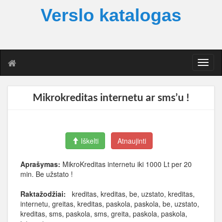
Verslo katalogas
T
o
g
g
Mikrokreditas internetu ar sms’u !
l
e
n
a
Iškelti
Atnaujinti
v
i
g
Aprašymas:
MikroKreditas internetu iki 1000 Lt per 20
a
min. Be užstato !
t
i
Raktažodžiai:
kreditas, kreditas, be, uzstato, kreditas,
o
internetu, greitas, kreditas, paskola, paskola, be, uzstato,
n
kreditas, sms, paskola, sms, greita, paskola, paskola,