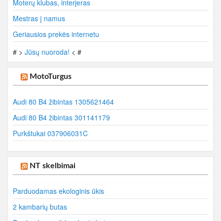
Moterų klubas, interjeras
Mestras į namus
Geriausios prekės internetu
# >
Jūsų nuoroda!
< #
MotoTurgus
Audi 80 B4 žibintas 1305621464
Audi 80 B4 žibintas 301141179
Purkštukai 037906031C
NT skelbimai
Parduodamas ekologinis ūkis
2 kambarių butas