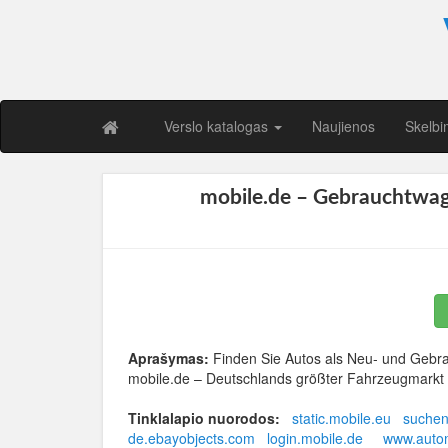
Verslo katalogas
Naujienos
Skelbi
mobile.de – Gebrauchtwag
Aprašymas:
Finden Sie Autos als Neu- und Gebr
mobile.de – Deutschlands größter Fahrzeugmarkt
Tinklalapio nuorodos:
static.mobile.eu
suchen
de.ebayobjects.com
login.mobile.de
www.autom