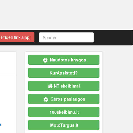
Pridėti tinklalapį
Naudotos knygos
KurApsistoti?
NT skelbimai
Geros paslaugos
100skelbimu.lt
e
MotoTurgus.lt