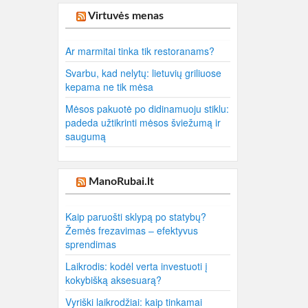
Virtuvės menas
Ar marmitai tinka tik restoranams?
Svarbu, kad nelytų: lietuvių griliuose
kepama ne tik mėsa
Mėsos pakuotė po didinamuoju stiklu:
padeda užtikrinti mėsos šviežumą ir
saugumą
ManoRubai.lt
Kaip paruošti sklypą po statybų?
Žemės frezavimas – efektyvus
sprendimas
Laikrodis: kodėl verta investuoti į
kokybišką aksesuarą?
Vyriški laikrodžiai: kaip tinkamai