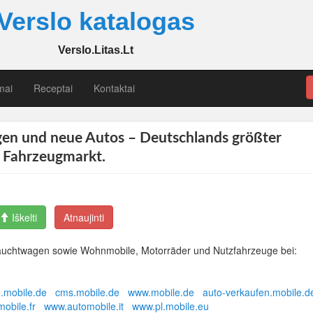
Verslo katalogas
Verslo.Litas.Lt
mai
Receptai
Kontaktai
en und neue Autos – Deutschlands größter
Fahrzeugmarkt.
Iškelti
Atnaujinti
auchtwagen sowie Wohnmobile, Motorräder und Nutzfahrzeuge bei:
.mobile.de
cms.mobile.de
www.mobile.de
auto-verkaufen.mobile.d
obile.fr
www.automobile.it
www.pl.mobile.eu