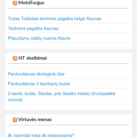
MotoTurgus
Tralas Traliukas technine pagalba kelyje Kaunas
Technine pagalba Kaunas
Pripučiamų valčių nuoma Kaune
NT skelbimai
Parduodamas ekologinis ūkis
Parduodamas 3 kambarių butas
2 kamb. butas, Šiauliai, prie Saulės miesto (trumpalaikė
nuoma)
Virtuvės menas
Ar marmitai tinka tik restoranams?