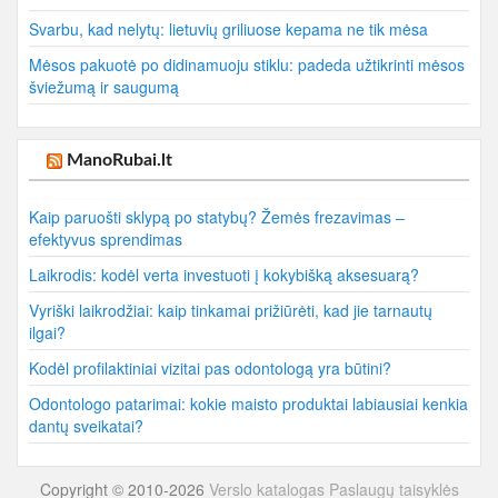
Svarbu, kad nelytų: lietuvių griliuose kepama ne tik mėsa
Mėsos pakuotė po didinamuoju stiklu: padeda užtikrinti mėsos
šviežumą ir saugumą
ManoRubai.lt
Kaip paruošti sklypą po statybų? Žemės frezavimas –
efektyvus sprendimas
Laikrodis: kodėl verta investuoti į kokybišką aksesuarą?
Vyriški laikrodžiai: kaip tinkamai prižiūrėti, kad jie tarnautų
ilgai?
Kodėl profilaktiniai vizitai pas odontologą yra būtini?
Odontologo patarimai: kokie maisto produktai labiausiai kenkia
dantų sveikatai?
Copyright © 2010-2026
Verslo katalogas
Paslaugų taisyklės