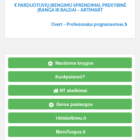
PARDUOTUVIŲ ĮRENGIMO SPRENDIMAI, PREKYBINĖ
ĮRANGA IR BALDAI – ARTIMART
Overt – Profesionalus programavimas
Naudotos knygos
KurApsistoti?
NT skelbimai
Geros paslaugos
100skelbimu.lt
MotoTurgus.lt