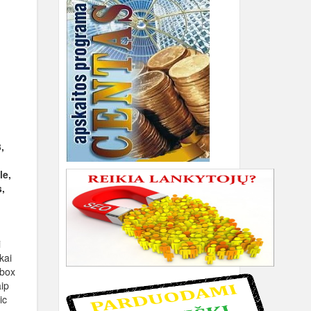
,
le,
s,
i
kai
xbox
ip
ic