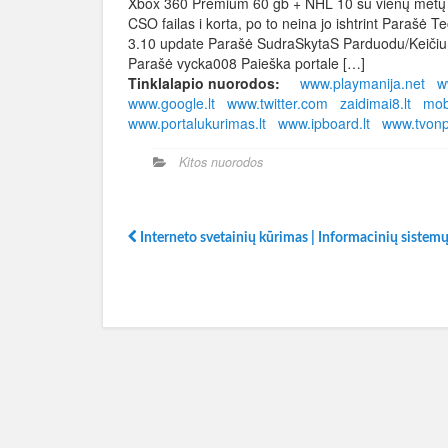
Xbox 360 Premium 60 gb + NHL 10 su vienų metų g
CSO failas i korta, po to neina jo ishtrint Par
3.10 update Parašė SudraSkytaS Parduodu/Keiči
Parašė vycka008 Paieška portale […]
Tinklalapio nuorodos:
www.playmanija.net
w
www.google.lt
www.twitter.com
zaidimai8.lt
moba
www.portalukurimas.lt
www.ipboard.lt
www.tvonp
Kitos nuorodos
Interneto svetainių kūrimas | Informacinių sistem