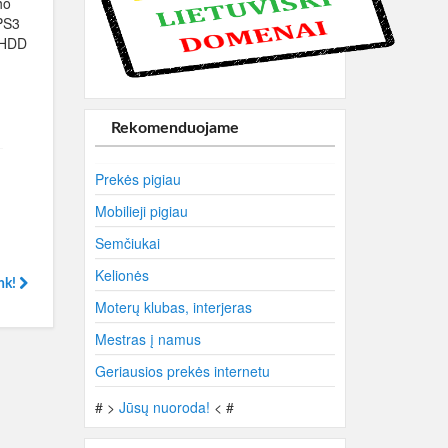
ho
PS3
 HDD
Rekomenduojame
Prekės pigiau
Mobilieji pigiau
Semčiukai
Kelionės
ink!
Moterų klubas, interjeras
Mestras į namus
Geriausios prekės internetu
# >
Jūsų nuoroda!
< #