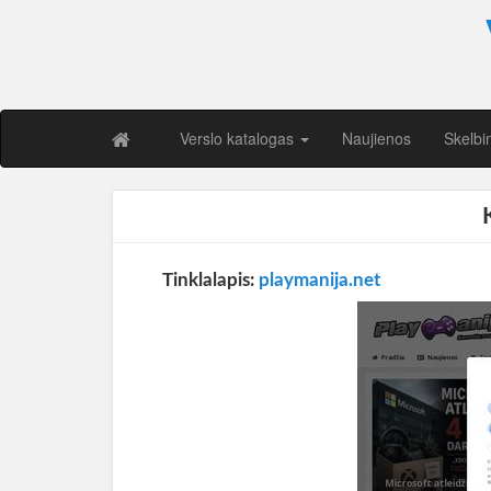
Verslo katalogas
Naujienos
Skelbi
Tinklalapis:
playmanija.net