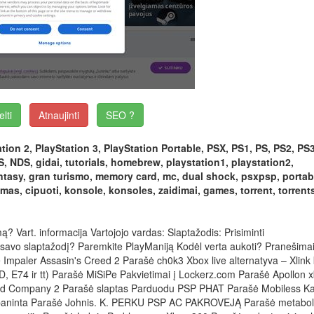
elti
Atnaujinti
SEO ?
tion 2, PlayStation 3, PlayStation Portable, PSX, PS1, PS, PS2, PS3
 NDS, gidai, tutorials, homebrew, playstation1, playstation2,
 fantasy, gran turismo, memory card, mc, dual shock, psxpsp, portab
as, cipuoti, konsole, konsoles, zaidimai, games, torrent, torrent
rt. informacija Vartojojo vardas: Slaptažodis: Prisiminti
 savo slaptažodį? Paremkite PlayManiją Kodėl verta aukoti? Pranešima
Impaler Assasin's Creed 2 Parašė ch0k3 Xbox live alternatyva – Xlink 
 E74 ir tt) Parašė MiSiPe Pakvietimai į Lockerz.com Parašė Apollon 
Bad Company 2 Parašė slaptas Parduodu PSP PHAT Parašė Mobiless Ka
sole baninta Parašė Johnis. K. PERKU PSP AC PAKROVEJĄ Parašė metabol