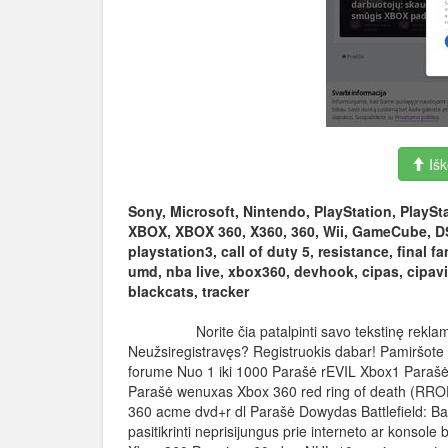
Išk
Sony, Microsoft, Nintendo, PlayStation, PlaySta
XBOX, XBOX 360, X360, 360, Wii, GameCube, DS,
playstation3, call of duty 5, resistance, final
umd, nba live, xbox360, devhook, cipas, cipavim
blackcats, tracker
Norite čia patalpinti savo tekstinę reklamą? Va
Neužsiregistravęs? Registruokis dabar! Pamiršote
forume Nuo 1 iki 1000 Parašė rEVIL Xbox1 Parašė 
Parašė wenuxas Xbox 360 red ring of death (RROD,
360 acme dvd+r dl Parašė Dowydas Battlefield: 
pasitikrinti neprisijungus prie interneto ar kon