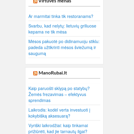
Virtuvės menas
Ar marmitai tinka tik restoranams?
Svarbu, kad nelytų: lietuvių griliuose
kepama ne tik mėsa
Mėsos pakuotė po didinamuoju stiklu:
padeda užtikrinti mėsos šviežumą ir
saugumą
ManoRubai.lt
Kaip paruošti sklypą po statybų?
Žemės frezavimas – efektyvus
sprendimas
Laikrodis: kodėl verta investuoti į
kokybišką aksesuarą?
Vyriški laikrodžiai: kaip tinkamai
prižiūrėti, kad jie tarnautų ilgai?