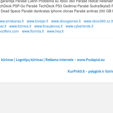
arantija Parašė Lukrin Problema su Xbox 360 Parašė redcat neisiras
ašė TechDeck PSP-Go Parašė TechDeck PS3 Gedimai Parašė SudraSkytaS 
u Dead Space Parašė dankratas Iphone clonas Parašė antinas 250 GB
ww.smskaras.lt
www.lovejar.lt
www.xboxgames.lt
www.xbox360.xz.lt
i.lt
www.itzinios.lt
www.itnaujienos.lt
www.cyberlords.lt
coffers.com
www.florinta.lt
www.hey.lt
ų kūrimas | Logotipų kūrimas | Reklama internete – www.Puslapiai.eu
KurPirkti.lt – palygink ir išsir