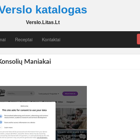
Verslo katalogas
Verslo.Litas.Lt
mai
Receptai
Kontaktai
Konsolių Maniakai