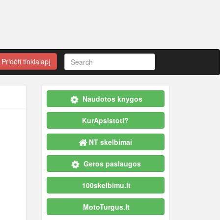
Pridėti tinklalapį
Naudotos knygos
KurApsistoti?
NT skelbimai
Geros paslaugos
100skelbimu.lt
MotoTurgus.lt