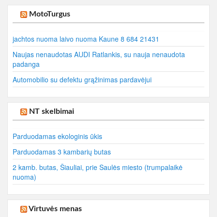
MotoTurgus
jachtos nuoma laivo nuoma Kaune 8 684 21431
Naujas nenaudotas AUDI Ratlankis, su nauja nenaudota
padanga
Automobilio su defektu grąžinimas pardavėjui
NT skelbimai
Parduodamas ekologinis ūkis
Parduodamas 3 kambarių butas
2 kamb. butas, Šiauliai, prie Saulės miesto (trumpalaikė
nuoma)
Virtuvės menas