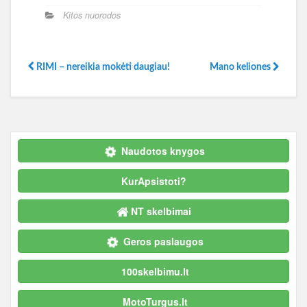
Kitos nuorodos
RIMI – nereikia mokėti daugiau!
Mano keliones
Naudotos knygos
KurApsistoti?
NT skelbimai
Geros paslaugos
100skelbimu.lt
MotoTurgus.lt