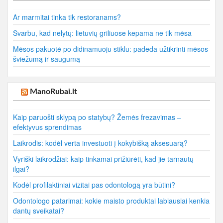
Ar marmitai tinka tik restoranams?
Svarbu, kad nelytų: lietuvių griliuose kepama ne tik mėsa
Mėsos pakuotė po didinamuoju stiklu: padeda užtikrinti mėsos
šviežumą ir saugumą
ManoRubai.lt
Kaip paruošti sklypą po statybų? Žemės frezavimas –
efektyvus sprendimas
Laikrodis: kodėl verta investuoti į kokybišką aksesuarą?
Vyriški laikrodžiai: kaip tinkamai prižiūrėti, kad jie tarnautų
ilgai?
Kodėl profilaktiniai vizitai pas odontologą yra būtini?
Odontologo patarimai: kokie maisto produktai labiausiai kenkia
dantų sveikatai?