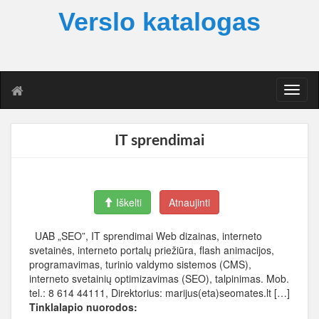
Verslo katalogas
T
o
g
g
IT sprendimai
l
e
n
a
Iškelti
Atnaujinti
v
i
g
UAB „SEO”, IT sprendimai Web dizainas, interneto
a
svetainės, interneto portalų priežiūra, flash animacijos,
t
programavimas, turinio valdymo sistemos (CMS),
i
interneto svetainių optimizavimas (SEO), talpinimas. Mob.
o
tel.: 8 614 44111, Direktorius: marijus(eta)seomates.lt […]
n
Tinklalapio nuorodos: