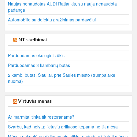
Naujas nenaudotas AUDI Ratlankis, su nauja nenaudota
padanga
Automobilio su defektu grąžinimas pardavėjui
NT skelbimai
Parduodamas ekologinis ūkis
Parduodamas 3 kambarių butas
2 kamb. butas, Šiauliai, prie Saulės miesto (trumpalaikė
nuoma)
Virtuvės menas
Ar marmitai tinka tik restoranams?
Svarbu, kad nelytų: lietuvių griliuose kepama ne tik mėsa
Mėsos pakuotė po didinamuoju stiklu: padeda užtikrinti mėsos