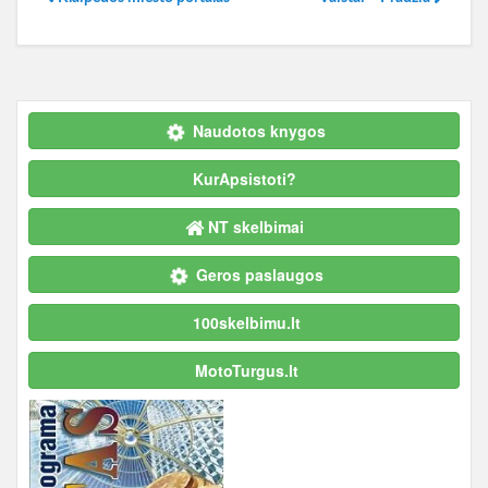
Naudotos knygos
KurApsistoti?
NT skelbimai
Geros paslaugos
100skelbimu.lt
MotoTurgus.lt