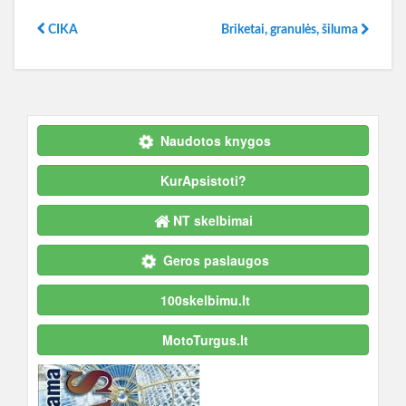
CIKA
Briketai, granulės, šiluma
Naudotos knygos
KurApsistoti?
NT skelbimai
Geros paslaugos
100skelbimu.lt
MotoTurgus.lt