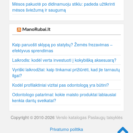
Mėsos pakuotė po didinamuoju stiklu: padeda užtikrinti
mėsos šviežumą ir saugumą
ManoRubai.lt
Kaip paruošti sklypą po statybų? Žemės frezavimas –
efektyvus sprendimas
Laikrodis: kodėl verta investuoti į kokybišką aksesuarą?
Vyriški laikrodžiai: kaip tinkamai prižiūrėti, kad jie tarnautų
ilgai?
Kodėl profilaktiniai vizitai pas odontologą yra būtini?
Odontologo patarimai: kokie maisto produktai labiausiai
kenkia dantų sveikatai?
Copyright © 2010-2026
Verslo katalogas
Paslaugų taisyklės
Privatumo politika