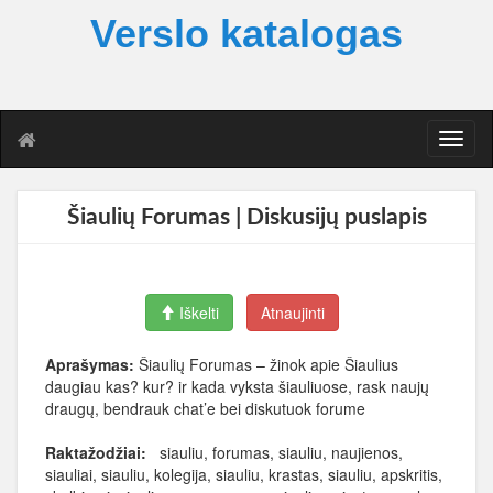
Verslo katalogas
T
o
g
g
Šiaulių Forumas | Diskusijų puslapis
l
e
n
a
Iškelti
Atnaujinti
v
i
g
Aprašymas:
Šiaulių Forumas – žinok apie Šiaulius
a
daugiau kas? kur? ir kada vyksta šiauliuose, rask naujų
t
draugų, bendrauk chat’e bei diskutuok forume
i
o
Raktažodžiai:
siauliu, forumas, siauliu, naujienos,
n
siauliai, siauliu, kolegija, siauliu, krastas, siauliu, apskritis,