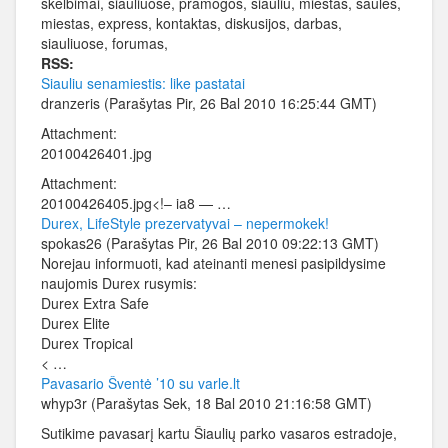
skelbimai, siauliuose, pramogos, siauliu, miestas, saules,
miestas, express, kontaktas, diskusijos, darbas,
siauliuose, forumas,
RSS:
Siauliu senamiestis: like pastatai
dranzeris (Parašytas Pir, 26 Bal 2010 16:25:44 GMT)
Attachment:
20100426401.jpg
Attachment:
20100426405.jpg<!– ia8 — …
Durex, LifeStyle prezervatyvai – nepermokek!
spokas26 (Parašytas Pir, 26 Bal 2010 09:22:13 GMT)
Norejau informuoti, kad ateinanti menesi pasipildysime
naujomis Durex rusymis:
Durex Extra Safe
Durex Elite
Durex Tropical
< …
Pavasario Šventė ’10 su varle.lt
whyp3r (Parašytas Sek, 18 Bal 2010 21:16:58 GMT)
Sutikime pavasarį kartu Šiaulių parko vasaros estradoje,