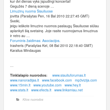
kur dvi dienas vyks įspudingi koncertai!
Gegužės 7 dieną scenoje …
Limuzinų nuoma Šiauliuose
jovitta (Parašytas Pen, 16 Bal 2010 22:27:45 GMT)
Sveiki,
jeigu ieškote limuzino nuomos paslaugų Šiauliuose siūlau
aplankyti šią svetainę. Joje rasite nuomojamus limuzinus
ir retro au …
Foruminis žaidimas: Asociacijos.
trasheris (Parašytas Ket, 08 Bal 2010 22:18:40 GMT)
Karalius Mindaugas
…
Tinklalapio nuorodos:
www.siauliuforumas.lt
www.nanoradijas.lt
www.facebook.com
mp3vizija.com
www.15min.lt
www.youtube.com
www.hey.lt
www.stats.lt
www.efects.lt
www.linksmiau.net
Kitos nuorodos