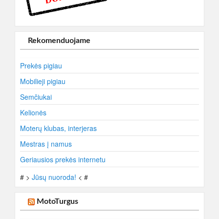
Rekomenduojame
Prekės pigiau
Mobilieji pigiau
Semčiukai
Kelionės
Moterų klubas, interjeras
Mestras į namus
Geriausios prekės internetu
# >
Jūsų nuoroda!
< #
MotoTurgus