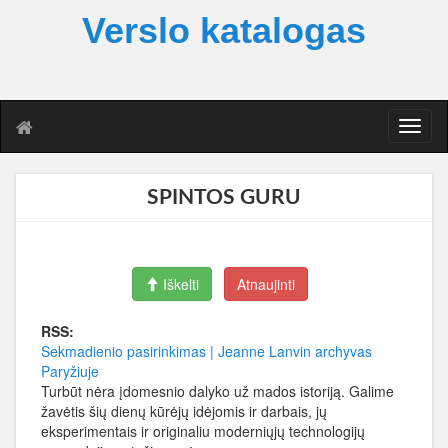
Verslo katalogas
T
o
g
g
SPINTOS GURU
l
e
n
a
Iškelti
Atnaujinti
v
i
g
RSS:
a
Sekmadienio pasirinkimas | Jeanne Lanvin archyvas
t
Paryžiuje
i
Turbūt nėra įdomesnio dalyko už mados istoriją. Galime
o
žavėtis šių dienų kūrėjų idėjomis ir darbais, jų
n
eksperimentais ir originaliu moderniųjų technologijų