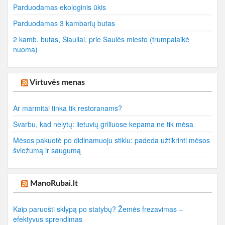
Parduodamas ekologinis ūkis
Parduodamas 3 kambarių butas
2 kamb. butas, Šiauliai, prie Saulės miesto (trumpalaikė
nuoma)
Virtuvės menas
Ar marmitai tinka tik restoranams?
Svarbu, kad nelytų: lietuvių griliuose kepama ne tik mėsa
Mėsos pakuotė po didinamuoju stiklu: padeda užtikrinti mėsos
šviežumą ir saugumą
ManoRubai.lt
Kaip paruošti sklypą po statybų? Žemės frezavimas –
efektyvus sprendimas