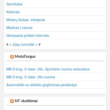
Semčiukai
Kelionės
Moterų klubas, interjeras
Mestras į namus
Geriausios prekės internetu
# >
Jūsų nuoroda!
< #
MotoTurgus
MB S long ,V class ,Vito ,Sprinterio nuoma vestuvėms
MB S long ,V class ,Vito nuoma
Automobilio su defektu grąžinimas pardavėjui
NT skelbimai