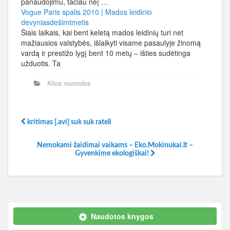
panaudojimu, tačiau neį …
Vogue Paris spalis 2010 | Mados leidinio
devyniasdešimtmetis
Šiais laikais, kai bent keletą mados leidinių turi net
mažiausios valstybės, išlaikyti visame pasaulyje žinomą
vardą ir prestižo lygį bent 10 metų – išties sudėtinga
užduotis. Ta
Kitos nuorodos
kritimas [.avi] suk suk rateli
Nemokami žaidimai vaikams – Eko.Mokinukai.lt –
Gyvenkime ekologiškai!
Naudotos knygos