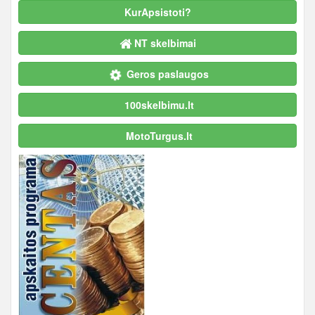
KurApsistoti?
NT skelbimai
Geros paslaugos
100skelbimu.lt
MotoTurgus.lt